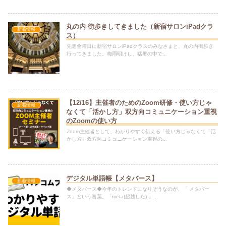
丸の内 街歩きしてきました（新宿サロンiPadクラ
新着情報
ス）
先週金曜日に新宿サロンiPadクラスのみなさまと、丸の内街歩き
行ってきました。梅雨明けし、猛暑の中で...
【12/16】主催者のためのZoom研修・使い方じゃ
新着情報
なくて「活かし方」双方向コミュニケーション重視
のZoomの使い方
Zoom主催者として、わかりやすく伝える「使い方じゃなくて「活
かし方」双方向コミュニケーション重視の...
デジタル単語帳【メタバース】
新着情報
◆メタバース◆今年のトレンドになりそうなのが、「 メタバー
ス」という言葉。「meta(超越した) 」...