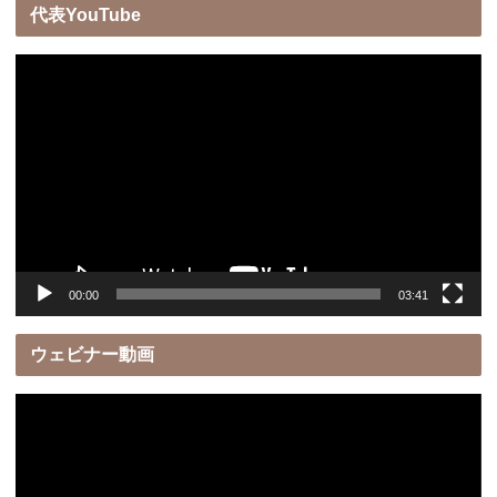
代表YouTube
動
画
プ
レ
ー
ヤ
ー
00:00
03:41
ウェビナー動画
動
画
プ
レ