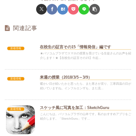
関連記事
在校生の証言その15「情報発信」編です
新着情報
★パソコムプラザでスマホの授業を受けている生徒さんのお声を紹
介します！★【在校生の証言その15】今起...
来週の授業（2018/3/5～3/9）
新着情報
暖かい日が続いたかと思ったら、また寒さが戻り、三寒四温の日が
続いていますね。インフルエンザも、また流...
スケッチ風に写真を加工：SketchGuru
新着情報
こんにちは。パソコムプラザの山本です。私のおすすめアプリをご
紹介します。「SketchGuru」です...