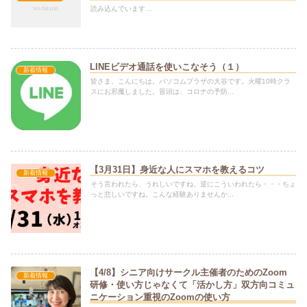
読み込んでいます…
LINEビデオ通話を使いこなそう（１）
新着情報
皆さま、こんにちは。パソコムプラザの大谷です。火曜10時クラ
スにお邪魔しました。冒頭は、コロナの予防...
【3月31日】身近な人にスマホを教えるコツ
新着情報
そう言われたら、うれしいですね。逆にこういわれたら・・・ちょ
っと悲しいですね。こんな経験ありませんか...
【4/8】シニア向けサークル主催者のためのZoom
新着情報
研修・使い方じゃなくて「活かし方」双方向コミュ
ニケーション重視のZoomの使い方