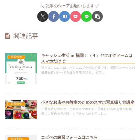
記事のシェアお願いします
関連記事
キャッシュ生活 in 福岡！（４）ヤフオクドームは
新着情報
スマホだけで
皆さまこんにちは。パソコムプラザの柏井です。福岡でホークスの
優勝祝賀パレードを見た昨年の11月。ヤフ...
小さなお店やお教室のためのスマホ写真撮り方講座
新着情報
一番身近なカメラ、それがスマホです。美味しいものを食べた時、
美しい景色を見た時、すてきなものを手にし...
コピペの練習フォームはこちら
在校生の方へ