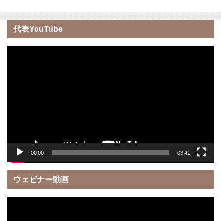
代表YouTube
動
画
プ
レ
ー
ヤ
ー
00:00
03:41
ウェビナー動画
動
画