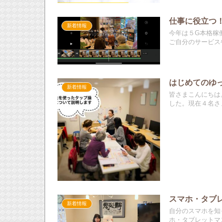
仕事に役立つ
新着情報
今年は５G本格稼
ご自分のサービスや
はじめてのゆ
新着情報
皆さまこんにちは
した。現在４名さま
スマホ・タブ
新着情報
自分のスマホを知
ホ・タブレットマス