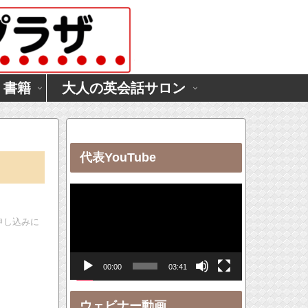
・書籍
大人の英会話サロン
代表YouTube
動
画
申し込みに
プ
レ
00:00
03:41
ー
ヤ
ウェビナー動画