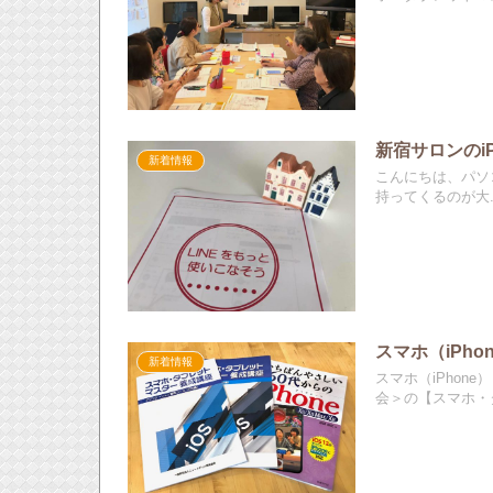
新宿サロンのiP
新着情報
こんにちは、パソコ
持ってくるのが大..
スマホ（iPh
新着情報
スマホ（iPho
会＞の【スマホ・タ