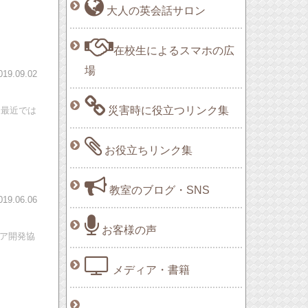
大人の英会話サロン
在校生によるスマホの広
場
019.09.02
災害時に役立つリンク集
。最近では
お役立ちリンク集
教室のブログ・SNS
019.06.06
お客様の声
ィア開発協
メディア・書籍