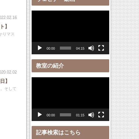
ー
動
022.02.16
画
ート】
プ
っかりマス
レ
00:00
04:15
ー
ヤ
教室の紹介
ー
020.02.02
・日】
動
う。そして
画
プ
レ
00:00
01:15
ー
ヤ
記事検索はこちら
ー