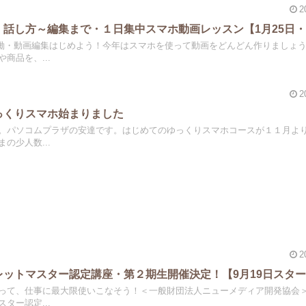
2
！話し方～編集まで・１日集中スマホ動画レッスン【1月25日
働・動画編集はじめよう！今年はスマホを使って動画をどんどん作りましょ
商品を、...
2
っくりスマホ始まりました
。パソコムプラザの安達です。はじめてのゆっくりスマホコースが１１月よ
の少人数...
2
レットマスター認定講座・第２期生開催決定！【9月19日スタ
って、仕事に最大限使いこなそう！＜一般財団法人ニューメディア開発協会
ター認定...