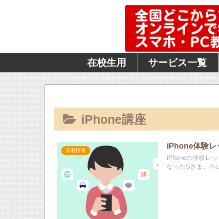
在校生用
サービス一覧
iPhone講座
iPhone体
新着情報
iPhoneの体
なったSさま。昨日M