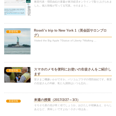
教室代表・増田由紀の著書が東洋経済オンラインで取り上げられま
した。個人情報が写ってる写真。そのままう...
Roseli’s trip to New York 1（英会話サロンブロ
新着情報
グ）
Visited the Big Apple ?Statue of Liberty ?Walking ...
スマホのメモを便利にお使いの生徒さんをご紹介し
新着情報
ます
皆さまご機嫌いかがですか。パソコムプラザの増田由紀です。教室
の生徒さんの年齢、私たち講師はいつも忘れ...
来週の授業（2017/2/27～3/3）
新着情報
そろそろ菜の花が咲く頃でしょうか。おひたしや胡麻あえ、からし
あえなど、美味しいですよね！小さい頃はあ...