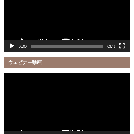
レ
ー
ヤ
ー
00:00
03:41
ウェビナー動画
動
画
プ
レ
ー
ヤ
ー