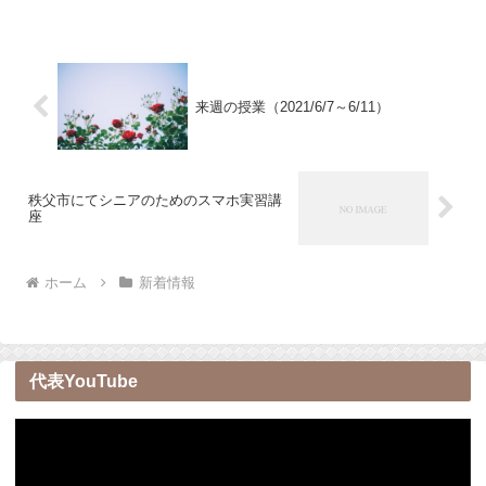
来週の授業（2021/6/7～6/11）
秩父市にてシニアのためのスマホ実習講
座
ホーム
新着情報
代表YouTube
動
画
プ