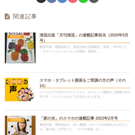
関連記事
清流出版「月刊清流」の連載記事担当（2020年9月
新着情報
号）
教室代表・増田由紀が、清流出版の定期購読「清流」 9月号にて、
「スマートフォンらくらく活用術」第9回...
スマホ・タブレット講座をご受講の方の声（その
新着情報
14）
パソコムプラザのスマートフォン・タブレット講座をご受講の方の
声です。パソコンもタイプが古かったりする...
「家の光」のスマホの連載記事 2022年2月号
新着情報
教室代表・増田由紀が、JA（農協）グループの出版社から出てい
る「家の光」2月号にて、「スマホ道場」の...