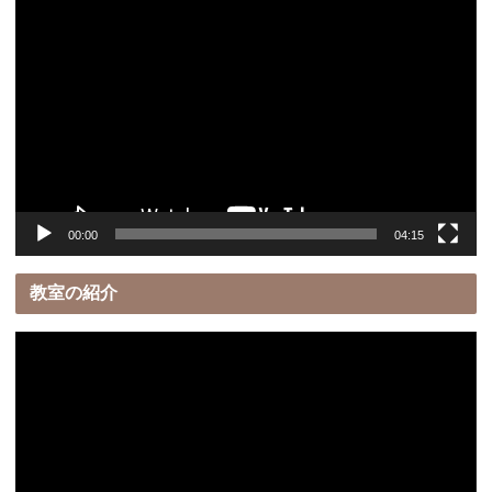
動
画
プ
レ
ー
ヤ
ー
00:00
04:15
教室の紹介
動
画
プ
レ
ー
ヤ