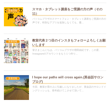
スマホ・タブレット講座をご受講の方の声（その
新着情報
11）
パソコムプラザのスマートフォン・タブレット講座をご受講の方の
声です。特別なアプリを追加しなくても、最...
教室代表２つ目のインスタもフォローよろしくお願
新着情報
いします
皆さまこんにちは。パソコムプラザの増田由紀です。この度、
Instagramのアカウントをもう１つ作り...
I hope our paths will cross again.(英会話サロン
新着情報
ブログ)
今回、教室が雲の上に引越しになりましたが、英会話のサロンドイ
ングリッシュも、長年続けてこさせて頂いて...