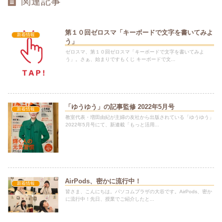
関連記事
第１０回ゼロスマ「キーボードで文字を書いてみよ
新着情報
う」
ゼロスマ、第１０回ゼロスマ「キーボードで文字を書いてみよ
う」。さぁ、始まりですもくじ キーボードで文...
「ゆうゆう」の記事監修 2022年5月号
新着情報
教室代表・増田由紀が主婦の友社から出版されている「ゆうゆう」
2022年5月号にて、新連載「もっと活用...
AirPods、密かに流行中！
新着情報
皆さま、こんにちは。パソコムプラザの大谷です。AirPods、密か
に流行中！先日、授業でご紹介したと...