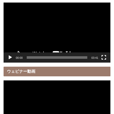
動
画
プ
レ
ー
ヤ
ー
00:00
03:41
ウェビナー動画
動
画
プ
レ
ー