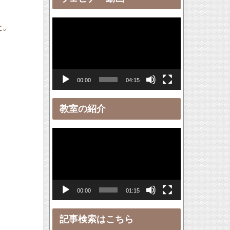
ー
動
た。
画
プ
レ
00:00
04:15
ー
ヤ
教室の紹介
ー
動
画
プ
レ
00:00
01:15
ー
ヤ
記事検索はこちら
ー