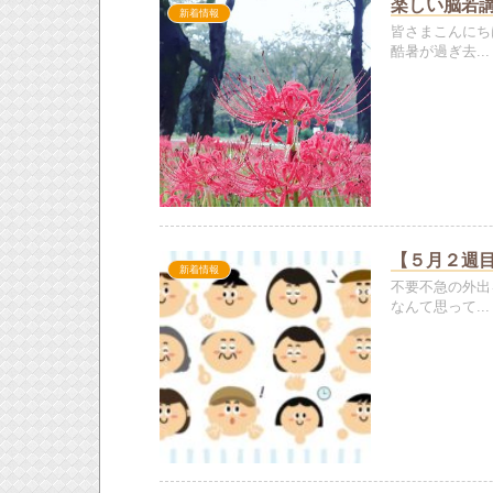
楽しい脳若
新着情報
皆さまこんにち
酷暑が過ぎ去...
【５月２週
新着情報
不要不急の外出
なんて思って...