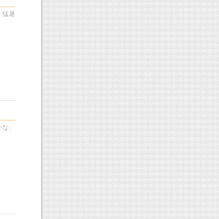
、猛暑
かな、