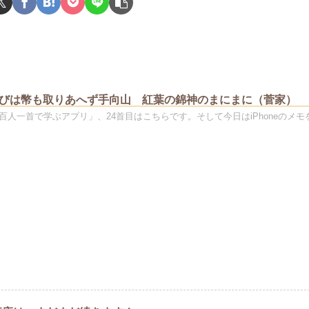
たびは幣も取りあへず手向山 紅葉の錦神のまにまに（菅家）
百人一首で学ぶアプリ」、24首目はこちらです。そして今日はiPhoneのメモ