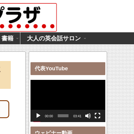
・書籍
大人の英会話サロン
に
代表YouTube
動
画
プ
レ
00:00
03:41
ー
ヤ
ウェビナー動画