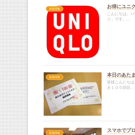
お得にユニク
新着情報
こんにちは。パ
リ」です。...
本日のあた
新着情報
皆様こんにちは
き１００回目...
スマホでプ
新着情報