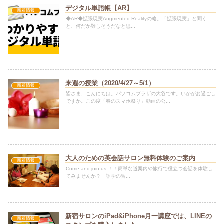
デジタル単語帳【AR】
新着情報
◆AR◆拡張現実Augmented Realityの略。「拡張現実」と聞く
と、何だか難しそうだなと思...
来週の授業（2020/4/27～5/1）
新着情報
皆さま、こんにちは。パソコムプラザの大谷です。いかがお過ごし
ですか。この度「春のスマホ祭り」動画の公...
大人のための英会話サロン無料体験のご案内
新着情報
Come and join us ！！簡単な道案内や旅行で役立つ会話を体験し
てみませんか？ 語学の習...
新宿サロンのiPad&iPhone月一講座では、LINEの
新着情報