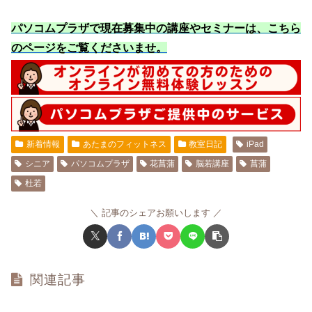
パソコムプラザで現在募集中の講座やセミナーは、こちら
のページをご覧くださいませ
。
新着情報
あたまのフィットネス
教室日記
iPad
シニア
パソコムプラザ
花菖蒲
脳若講座
菖蒲
杜若
記事のシェアお願いします
関連記事