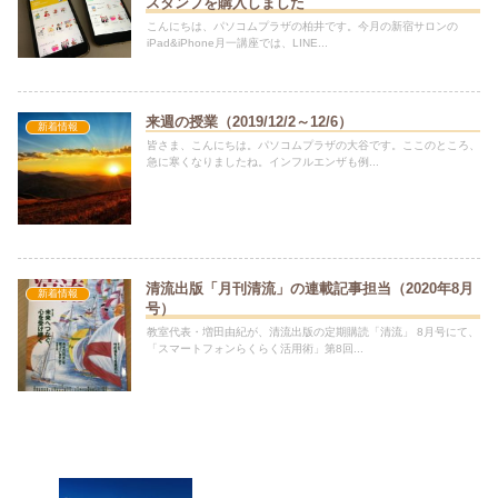
スタンプを購入しました
こんにちは、パソコムプラザの柏井です。今月の新宿サロンの
iPad&iPhone月一講座では、LINE...
来週の授業（2019/12/2～12/6）
新着情報
皆さま、こんにちは。パソコムプラザの大谷です。ここのところ、
急に寒くなりましたね。インフルエンザも例...
清流出版「月刊清流」の連載記事担当（2020年8月
新着情報
号）
教室代表・増田由紀が、清流出版の定期購読「清流」 8月号にて、
「スマートフォンらくらく活用術」第8回...