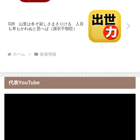
028 山里は冬ぞ寂しさまさりける 人目
も草もかれぬと思へば（源宗于朝臣）
ホーム
新着情報
代表YouTube
動
画
プ
レ
ー
ヤ