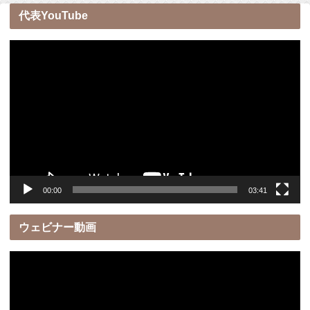
代表YouTube
動
画
プ
レ
ー
ヤ
ー
00:00
03:41
ウェビナー動画
動
画
プ