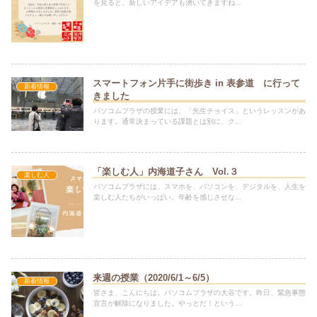
を見ると、新しいアイデアも湧いてきますね...
スマートフォン片手に街歩き in 表参道 に行って
新着情報
きました
パソコムプラザの授業には、「先生チョイス」というレッスンがあ
ります。通常決まっている課題とは別に、ク...
「楽しむ人」内海道子さん Vol.３
楽しむ人
パソコムプラザには、スマホを、パソコンを、デジタルを、人生を
楽しむ人たちがいっぱい。年齢を感じさせな...
来週の授業（2020/6/1～6/5）
新着情報
皆さま、こんにちは。パソコムプラザの大谷です。昨日、緊急事態
宣言が解除になりました。やっとだ！という...