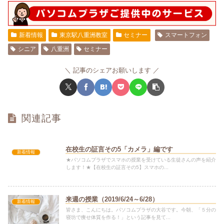
新着情報
東京駅八重洲教室
セミナー
スマートフォン
シニア
八重洲
セミナー
記事のシェアお願いします
関連記事
在校生の証言その5「カメラ」編です
新着情報
★パソコムプラザでスマホの授業を受けている生徒さんの声を紹介
します！★【在校生の証言その5】スマホの...
来週の授業（2019/6/24～6/28）
新着情報
皆さま、こんにちは。パソコムプラザの大谷です。今朝、「５分の
寝坊で痩せ体質を作る！」という記事を見て...