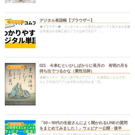
デジタル単語帳【ブラウザー】
新着情報
◆ブラウザー◆ インターネットを見るためのソフト皆さまが文書
を作成される時に使うソフトは何ですか？「...
021 今来むといひしばかりに長月の 有明の月を
新着情報
待ち出でつるかな（素性法師）
連載コーナー「百人一首で学ぶアプリ」、21首目はこちらです。
そして今日のアプリは今宵の月が分かる「月...
「60～90代の生徒さんによく聞かれるLINEの質問
新着情報
をまとめてみました！」ウェビナー公開・後半
パソコムプラでは、月１回のペースで「ウェビナー」スタイルでの