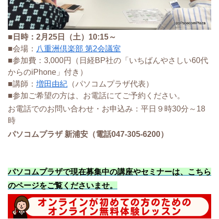
■日時：2月25日（土）10:15～
■会場：
八重洲倶楽部 第2会議室
■参加費：3,000円（日経BP社の「いちばんやさしい60代
からのiPhone」付き）
■講師：
増田由紀
（パソコムプラザ代表）
■参加ご希望の方は、お電話にてご予約ください。
お電話でのお問い合わせ・お申込み：平日９時30分～18
時
パソコムプラザ 新浦安（電話047-305-6200）
パソコムプラザで現在募集中の講座やセミナーは、こちら
のページをご覧くださいませ
。