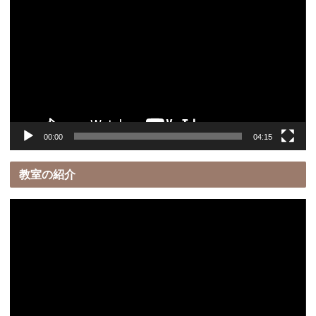
画
プ
レ
ー
ヤ
ー
00:00
04:15
教室の紹介
動
画
プ
レ
ー
ヤ
ー