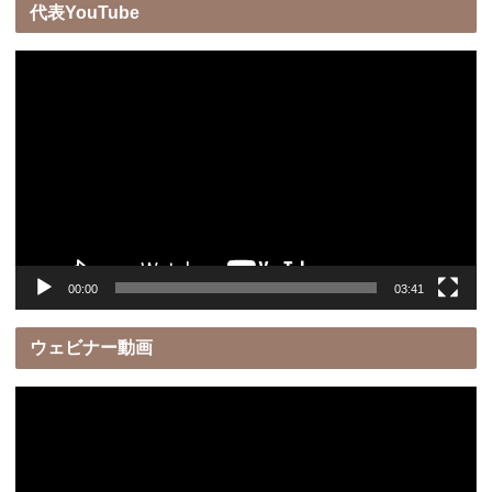
代表YouTube
動
画
プ
レ
ー
ヤ
ー
00:00
03:41
ウェビナー動画
動
画
プ
レ