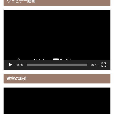
ウェビナー動画
動
画
プ
レ
ー
ヤ
ー
00:00
04:15
教室の紹介
動
画
プ
レ