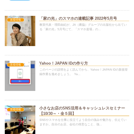
「家の光」のスマホの連載記事 2022年5月号
新着情報
教室代表・増田由紀が、JA（農協）グループの出版社から出てい
る「家の光」5月号にて、「スマホ道場」の...
Yahoo！JAPAN IDの作り方
新着情報
このページの説明をよく読んでから、Yahoo！JAPAN IDの新規登
録作業を進めましょう。 Ya...
小さなお店のSNS活用＆キャッシュレスセミナー
新着情報
【10/30～・全５回】
SNSやスマホを仕事に役立てよう自分の強みや魅力を、伝えてい
ますか。自分のお店、会社の得意なこと、強...