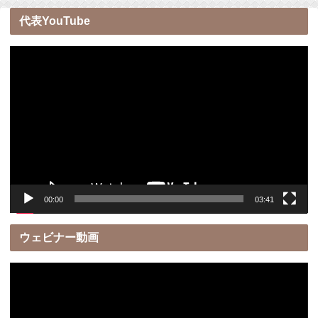
代表YouTube
動
画
プ
レ
ー
ヤ
ー
00:00
03:41
ウェビナー動画
動
画
プ