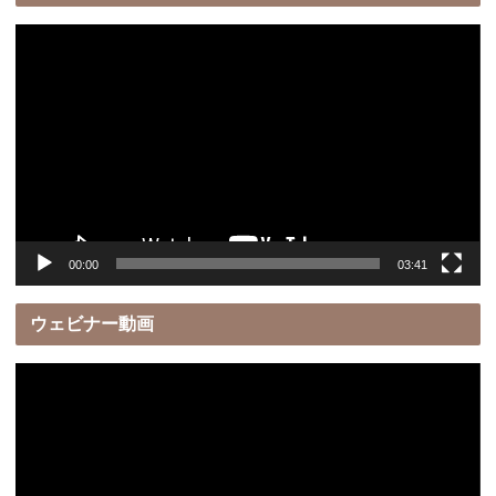
動
画
プ
レ
ー
ヤ
ー
00:00
03:41
ウェビナー動画
動
画
プ
レ
ー