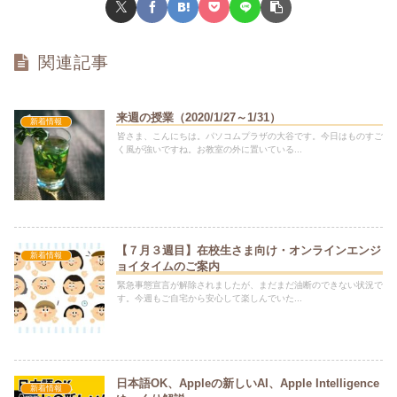
関連記事
来週の授業（2020/1/27～1/31）
新着情報
皆さま、こんにちは。パソコムプラザの大谷です。今日はものすご
く風が強いですね。お教室の外に置いている...
【７月３週目】在校生さま向け・オンラインエンジ
新着情報
ョイタイムのご案内
緊急事態宣言が解除されましたが、まだまだ油断のできない状況で
す。今週もご自宅から安心して楽しんでいた...
日本語OK、Appleの新しいAI、Apple Intelligence
新着情報