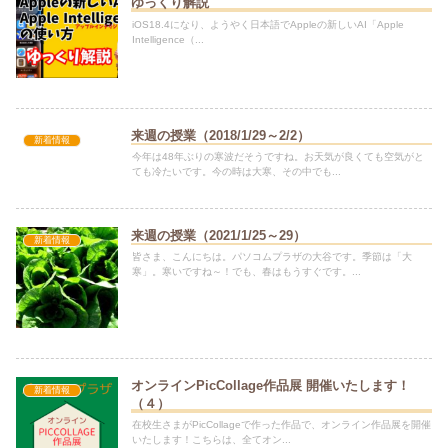
ゆっくり解説
iOS18.4になり、ようやく日本語でAppleの新しいAI「Apple
Intelligence（...
来週の授業（2018/1/29～2/2）
新着情報
今年は48年ぶりの寒波だそうですね。お天気が良くても空気がと
ても冷たいです。今の時は大寒、その中でも...
来週の授業（2021/1/25～29）
新着情報
皆さま、こんにちは。パソコムプラザの大谷です。季節は「大
寒」。寒いですね～！でも、春はもうすぐです。...
オンラインPicCollage作品展 開催いたします！
新着情報
（４）
在校生さまがPicCollageで作った作品で、オンライン作品展を開催
いたします！こちらは、全てオン...