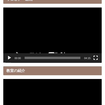
動
画
プ
レ
ー
ヤ
ー
00:00
04:15
教室の紹介
動
画
プ
レ
ー