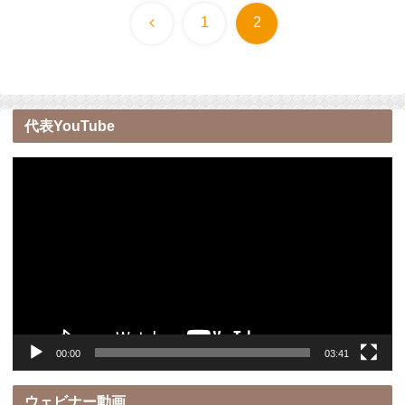
前
1
2
へ
代表YouTube
動
画
プ
レ
ー
ヤ
ー
00:00
03:41
ウェビナー動画