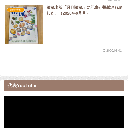
清流出版「月刊清流」に記事が掲載されま
新着情報
した。（2020年6月号）
2020.05.01
代表YouTube
動
画
プ
レ
ー