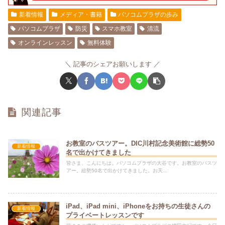
新着情報
メディア・書籍
パソコムプラザの歩み
パソコムプラザ
防災
スマホ教室
清流
オンラインレッスン
無料体験
記事のシェアお願いします
関連記事
お教室のバスツアー。DIC川村記念美術館に総勢50
新着情報
名で出かけてきました
皆さま、こんにちは。パソコムプラザの大谷です。お教室のバスツ
アー。総勢50名で出かけてきました。お天...
iPad、iPad mini、iPhoneをお持ちの生徒さんの
新着情報
プライベートレッスンです