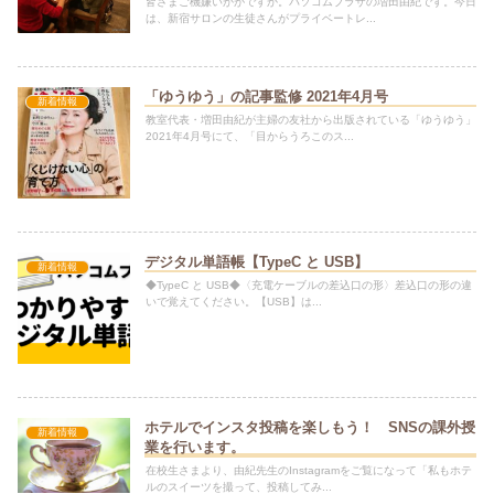
皆さまご機嫌いかがですか。パソコムプラザの増田由紀です。今日
は、新宿サロンの生徒さんがプライベートレ...
「ゆうゆう」の記事監修 2021年4月号
新着情報
教室代表・増田由紀が主婦の友社から出版されている「ゆうゆう」
2021年4月号にて、「目からうろこのス...
デジタル単語帳【TypeC と USB】
新着情報
◆TypeC と USB◆〈充電ケーブルの差込口の形〉差込口の形の違
いで覚えてください。【USB】は...
ホテルでインスタ投稿を楽しもう！ SNSの課外授
新着情報
業を行います。
在校生さまより、由紀先生のInstagramをご覧になって「私もホテ
ルのスイーツを撮って、投稿してみ...