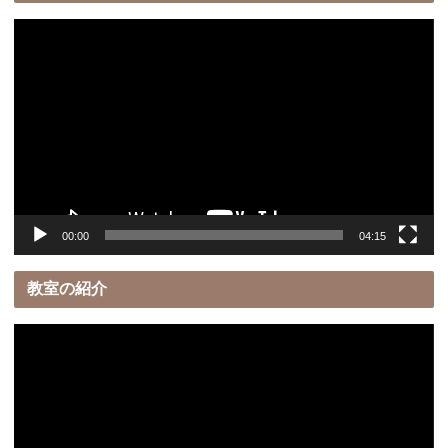
動
画
プ
レ
ー
ヤ
ー
00:00
04:15
教室の紹介
動
画
プ
レ
ー