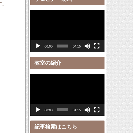
ー
す。
動
画
プ
レ
00:00
04:15
ー
ヤ
教室の紹介
ー
動
画
プ
レ
00:00
01:15
ー
ヤ
記事検索はこちら
ー