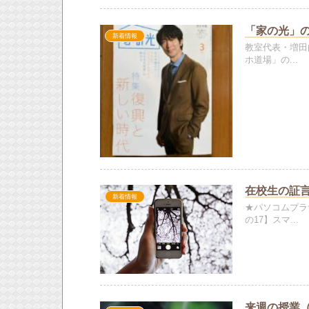
「家の光」の
新着情報
教室代表・増田
ホ道場」の...
在校生の証言
新着情報
★パソコムプラ
の17】スマ...
来週の授業（20