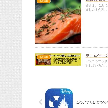
新着情報
皆さま、こんに
ました！今週...
ホームペー
新着情報
パソコムプラザ
われているん...
このアプリひとつでパークを