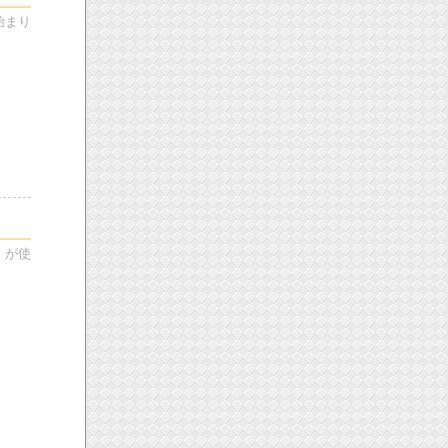
始まり
」が使