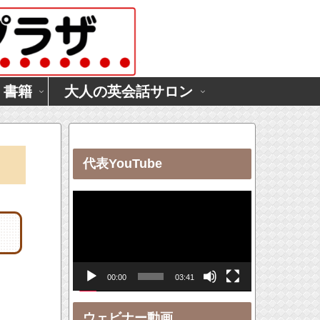
・書籍
大人の英会話サロン
代表YouTube
動
画
プ
レ
00:00
03:41
ー
ヤ
ウェビナー動画