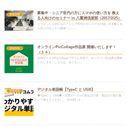
募集中・シニア世代の方にスマホの使い方を 教え
新着情報
る人向けのセミナー in 八重洲倶楽部（2017/2/25）
どうやったら伝わるの？シニア世代の方にスマホの使い方を教える
人向けのセミナー開催*---------...
オンラインPicCollage作品展 開催いたします！
新着情報
（１４）
在校生さまがPicCollageで作った作品で、オンライン作品展を開催
いたします！こちらは、全てオン...
デジタル単語帳【TypeC と USB】
新着情報
◆TypeC と USB◆〈充電ケーブルの差込口の形〉差込口の形の違
いで覚えてください。【USB】は...