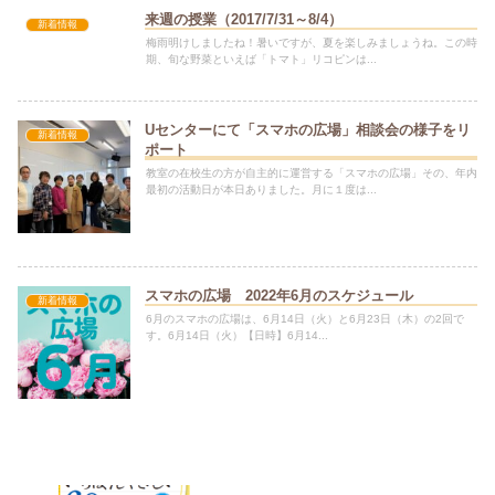
来週の授業（2017/7/31～8/4）
新着情報
梅雨明けしましたね！暑いですが、夏を楽しみましょうね。この時
期、旬な野菜といえば「トマト」リコピンは...
Uセンターにて「スマホの広場」相談会の様子をリ
新着情報
ポート
教室の在校生の方が自主的に運営する「スマホの広場」その、年内
最初の活動日が本日ありました。月に１度は...
スマホの広場 2022年6月のスケジュール
新着情報
6月のスマホの広場は、6月14日（火）と6月23日（木）の2回で
す。6月14日（火）【日時】6月14...