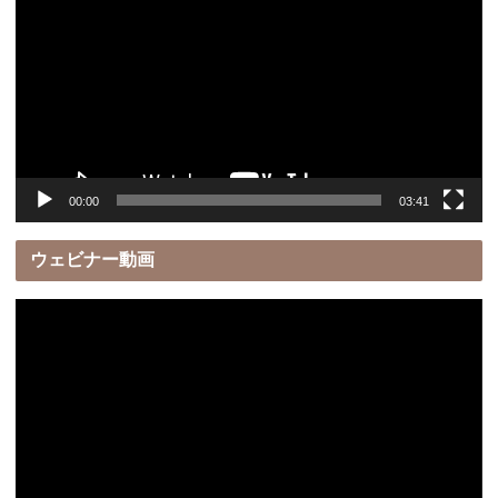
プ
レ
ー
ヤ
ー
00:00
03:41
ウェビナー動画
動
画
プ
レ
ー
ヤ
ー