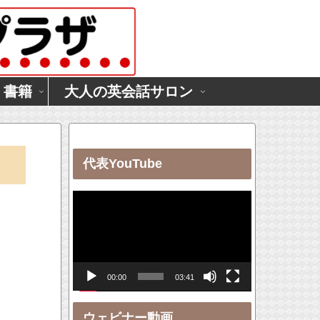
・書籍
大人の英会話サロン
代表YouTube
動
画
プ
レ
00:00
03:41
ー
ヤ
ウェビナー動画