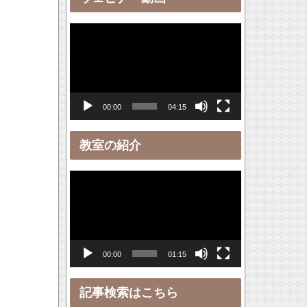
ー
動
画
プ
レ
00:00
04:15
ー
ヤ
教室の紹介
ー
動
画
プ
レ
00:00
01:15
ー
ヤ
記事検索はこちら
ー