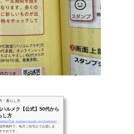
方・暮らし方
雑誌ハルメク【公式】50代から
らし方
https://magazine.halmek.co.jp/subscription/?sb_tracking=true&_gl=1*vphgpp*_gcl_aw*R0NMLjE3MTIwMzY3MTkuQ2p3S0NBand0cW13QmhCVkVpd0FMLVdBWVNYMEhIckNhdndBcFprbFNSNzZLbVk5cVYtSTh1Y19lNUppakVzS3gwcU1GVXBCb2d4V1dSb0M3T29RQXZEX0J3RQ..*_gcl_au*MTE3MDIwNzkwLjE3MTEzMjUyNzk.*_ga*MTY5ODMzODc1My4xNzExMzI1Mjc5*_ga_01HNEL7QYS*MTcxMjAzNjY3MS4yLjEuMTcxMjAzNjgzMy42LjAuMA..&_ga=2.240838852.674985449.1712036671-1698338753.1711325279&_gac=1.16466500.1712036694.CjwKCAjwtqmwBhBVEiwAL-WAYYOIKCO_ASaheyKGZk2xQ1a23TajcugCihTBJb4dj9BsAF_x7pJgoRoCwHQQAvD_BwE&utm_source=google&utm_medium=cpc&utm_campaign=brand&utm_term=Gsearch_brand&utm_content=magazine_allyear2&gad_source=1&gclid=CjwKCAjwtqmwBhBVEiwAL-WAYYOIKCO_ASaheyKGZk2xQ1a23TajcugCihTBJb4dj9BsAF_x7pJgoRoCwHQQAvD_BwE
送料無料で、毎月ご自宅までお届しま
すすめです。