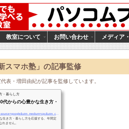
教室について
お問い合わせ
メディア
「新スマホ塾」の記事監修
室代表・増田由紀が記事を監修しています。
方・暮らし方
50代からの心豊かな生き方・
https://magazine.halmek.co.jp/?utm_source=google&utm_medium=cpc&utm_campaign=brand&utm_term=Gsearch_brand&utm_content=magazine_Sitelink&gad_source=1&gclid=CjwKCAjwtqmwBhBVEiwAL-WAYSX0HHrCavwApZklSR76KmY9qV-I8uc_e5JijEsKx0qMFUpBogxWWRoC7OoQAvD_BwE
かな生き方・暮らし方を応援する、年間定
なれません。