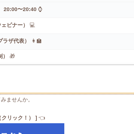
20:00〜20:40
⌚
ウェビナー）
💻
プラザ代表）
👩‍🏫
制）
🎁
てみませんか。
クリック！） ]
👈