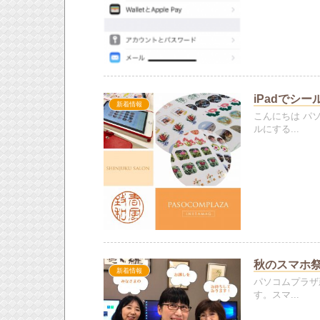
iPadでシ
新着情報
こんにちは パ
ルにする...
秋のスマホ祭り
新着情報
パソコムプラザ
す。スマ...