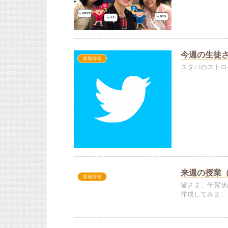
今週の生徒
新着情報
スタバのストロ
来週の授業（20
新着情報
皆さま、年賀状
作成してみま...