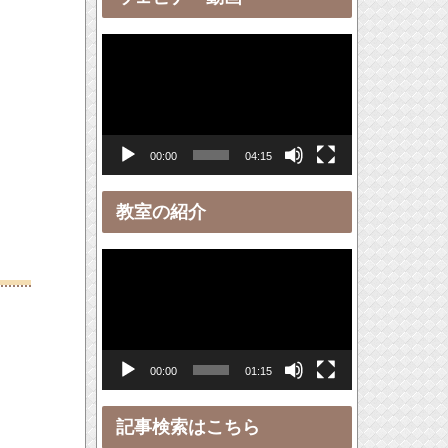
ー
動
画
プ
レ
00:00
04:15
ー
ヤ
教室の紹介
ー
動
画
プ
レ
00:00
01:15
ー
ヤ
記事検索はこちら
ー