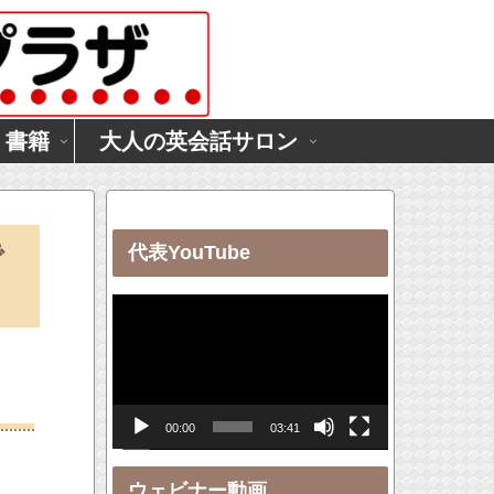
・書籍
大人の英会話サロン
で
代表YouTube
動
画
プ
レ
00:00
03:41
ー
ヤ
ウェビナー動画