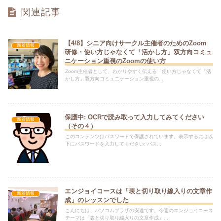
関連記事
【4/8】シニア向けサークル主催者のためのZoom
新着情報
研修・使い方じゃなくて「活かし方」双方向コミュ
ニケーション重視のZoomの使い方
Zoom主催者として、わかりやすく伝える「使い方じゃなくて「活
かし方」双方向コミュニケーション重視の...
保護中: OCRで読み取って入力してみてください
新着情報
（その４）
このコンテンツはパスワードで保護されています。表示するには以
下にパスワードを入力してください: パス...
エンジョイコースは「表と切り取り線入りの文章作
新着情報
成」のレッスンでした
こんにちは、パソコムプラザの安達です。今週のエンジョイコース
テーマは「表と切り取り線入りの文章作成」...