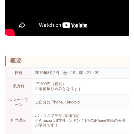
概要
日時
2019年8月2日（金）19：00～21：30
17,500円（税別）
受講料
※事前振り込みとなります
スマートフ
ご自分のiPhone／Android
ォン
パソコムプラザ 増田由紀
担当講師
※Amazon部門別ランキング1位のiPhone書籍の著者
が講師です！