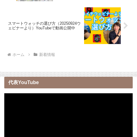
スマートウォッチの選び方（20250924ウ
ェビナーより）YouTubeで動画公開中
ホーム
新着情報
代表YouTube
動
画
プ
レ
ー
ヤ