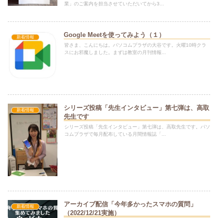
業」のご案内を担当させていただいてから3...
Google Meetを使ってみよう（１）
新着情報
皆さま、こんにちは。パソコムプラザの大谷です。火曜10時クラ
スにお邪魔しました。まずは教室の月刊情報...
シリーズ投稿「先生インタビュー」第七弾は、高取
新着情報
先生です
シリーズ投稿「先生インタビュー」第七弾は、高取先生です。パソ
コムプラザで毎月配布している月間情報誌「...
アーカイブ配信「今年多かったスマホの質問」
新着情報
（2022/12/21実施）