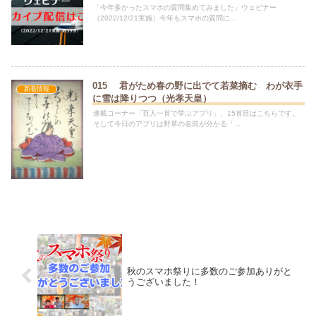
「今年多かったスマホの質問集めてみました」ウェビナー
（2022/12/21実施）今年もスマホの質問に...
015 君がため春の野に出でて若菜摘む わが衣手
新着情報
に雪は降りつつ（光孝天皇）
連載コーナー「百人一首で学ぶアプリ」、15首目はこちらです。
そして今日のアプリは野草の名前が分かる「...
秋のスマホ祭りに多数のご参加ありがと
うございました！