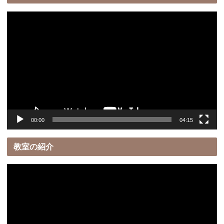
動
画
プ
レ
ー
ヤ
ー
00:00
04:15
教室の紹介
動
画
プ
レ
ー