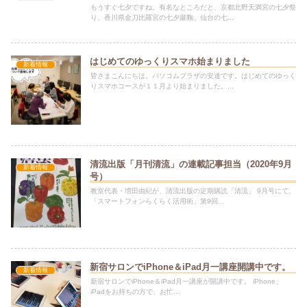
もうすぐ七夕ですね。有名なところだと、京都北野天満宮の七夕祭
り、香川県金刀比羅宮の七夕蹴鞠、仙台の七...
はじめてのゆっくりスマホ始まりました
新着情報
皆さまこんにちは。パソコムプラザの安達です。はじめてのゆっく
りスマホコースが１１月より始まりました。...
清流出版「月刊清流」の連載記事担当（2020年9月
新着情報
号）
教室代表・増田由紀が、清流出版の定期購読「清流」 9月号にて、
「スマートフォンらくらく活用術」第9回...
新宿サロンでiPhone＆iPad月一講座開講中です。
新着情報
新宿サロンでiPhone＆iPad月一講座が開講中です。 iPhone、
iPadをお持ちの方で、お忙...