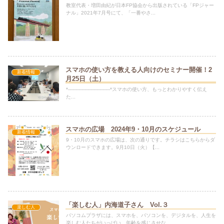
教室代表・増田由紀が日本FP協会から出版されている「FPジャー
ナル」2021年7月号にて、「一番やさ...
スマホの使い方を教える人向けのセミナー開催！2
新着情報
月25日（土）
*----------------------------*スマホの使い方、もっとわかりやすく伝え
た...
スマホの広場 2024年9・10月のスケジュール
新着情報
9・10月のスマホの広場は、次の通りです。チラシはこちらからダ
ウンロードできます。9月10日（火）【...
「楽しむ人」内海道子さん Vol.３
楽しむ人
パソコムプラザには、スマホを、パソコンを、デジタルを、人生を
楽しむ人たちがいっぱい。年齢を感じさせな...