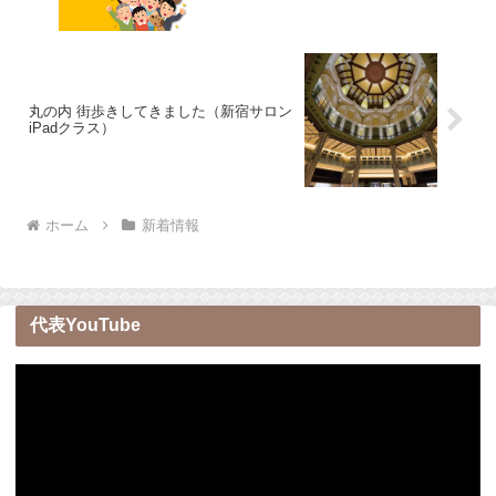
丸の内 街歩きしてきました（新宿サロン
iPadクラス）
ホーム
新着情報
代表YouTube
動
画
プ
レ
ー