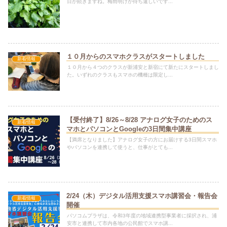
日が続きますね。梅雨明けが待ち遠しいです...
１０月からのスマホクラスがスタートしました
新着情報
１０月から４つのクラスが新浦安と新宿にて新たにスタートしまし
た。いずれのクラスもスマホの機種は限定し...
【受付終了】8/26～8/28 アナログ女子のためのス
新着情報
マホとパソコンとGoogleの3日間集中講座
【満席となりました】アナログ女子の方にお届けする3日間スマホ
やパソコンを連携して使うと、仕事がとても...
2/24（木）デジタル活用支援スマホ講習会・報告会
新着情報
開催
パソコムプラザは、令和3年度の地域連携型事業者に採択され、浦
安市と連携して市内各地の公民館でスマホ講...