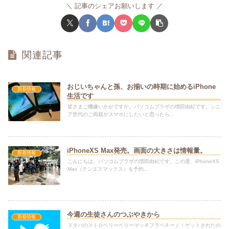
記事のシェアお願いします
関連記事
おじいちゃんと孫、お揃いの時期に始めるiPhone
新着情報
生活です
皆さまご機嫌いかがですか。パソコムプラザの増田由紀です。シニ
ア世代のご両親がスマホにしたいと思ったら...
iPhoneXS Max発売。画面の大きさは情報量。
新着情報
こんにちは。パソコムプラザの増田由紀です。この度、iPhoneXS
Max（テンエスマックス）を予約...
今週の生徒さんのつぶやきから
新着情報
スタバのストロベリーベリーマッチフラペチーノ！ゲットされたの