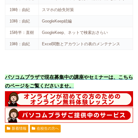
19時：由紀
スマホの紛失対策
10時：由紀
GoogleKeep続編
15時半：直樹
GoogleKeep、ネットで検索おさらい
19時：由紀
Excel関数とアカウントの表のメンテナンス
パソコムプラザで現在募集中の講座やセミナーは、こちら
のページをご覧くださいませ
。
新着情報
在校生の方へ