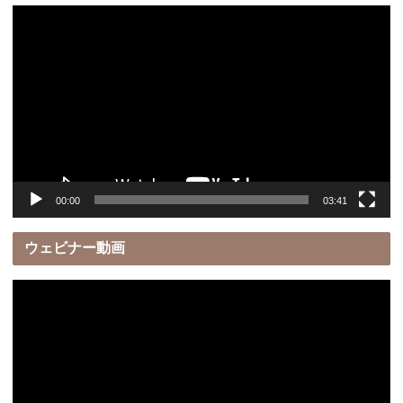
動
画
プ
レ
ー
ヤ
ー
00:00
03:41
ウェビナー動画
動
画
プ
レ
ー
ヤ