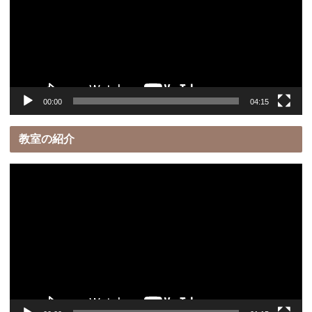
レ
ー
ヤ
ー
00:00
04:15
教室の紹介
動
画
プ
レ
ー
ヤ
ー