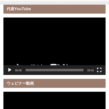
代表YouTube
動
画
プ
レ
ー
ヤ
ー
00:00
03:41
ウェビナー動画
動
画
プ