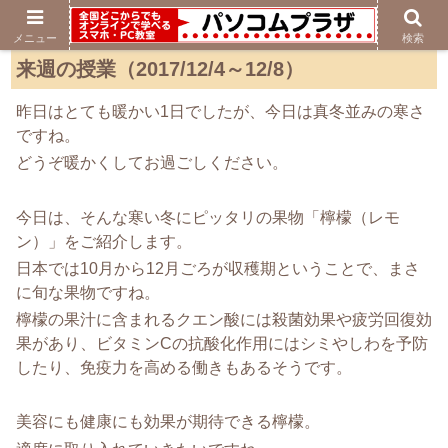
メニュー
検索
来週の授業（2017/12/4～12/8）
昨日はとても暖かい1日でしたが、今日は真冬並みの寒さ
ですね。
どうぞ暖かくしてお過ごしください。
今日は、そんな寒い冬にピッタリの果物「檸檬（レモ
ン）」をご紹介します。
日本では10月から12月ごろが収穫期ということで、まさ
に旬な果物ですね。
檸檬の果汁に含まれるクエン酸には殺菌効果や疲労回復効
果があり、ビタミンCの抗酸化作用にはシミやしわを予防
したり、免疫力を高める働きもあるそうです。
美容にも健康にも効果が期待できる檸檬。