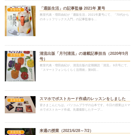
「通販生活」の記事監修 2021年 夏号
新着情報
教室代表・増田由紀が「通販生活」2021年夏号にて、「70代から
のネットフリックス入門」の記事監修を...
清流出版「月刊清流」の連載記事担当（2020年9月
新着情報
号）
教室代表・増田由紀が、清流出版の定期購読「清流」 9月号にて、
「スマートフォンらくらく活用術」第9回...
スマホでポストカード作成のレッスンをしました
新着情報
皆さまこんにちは。パソコムプラザの山本です。今日の授業はスマ
ホでポストカード作成。先週撮影したテープ...
来週の授業（2021/6/28～7/2）
新着情報