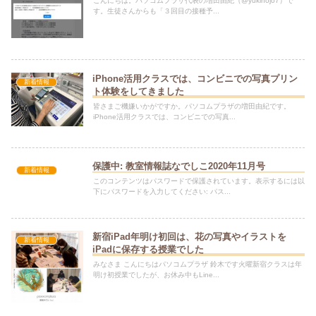
こんにちは。パソコムプラザ代表の増田由紀（@yukinojo7）で
す。生徒さんからも「３回目の接種予...
iPhone活用クラスでは、コンビニでの写真プリン
新着情報
ト体験をしてきました
皆さまご機嫌いかがですか。パソコムプラザの増田由紀です。
iPhone活用クラスでは、コンビニでの写真...
保護中: 教室情報誌なでしこ2020年11月号
新着情報
このコンテンツはパスワードで保護されています。表示するには以
下にパスワードを入力してください: パス...
新宿iPad年明け初回は、花の写真やイラストを
新着情報
iPadに保存する授業でした
みなさま こんにちはパソコムプラザ 鈴木です火曜新宿クラスは年
明け初授業でしたが、お休み中もLine...