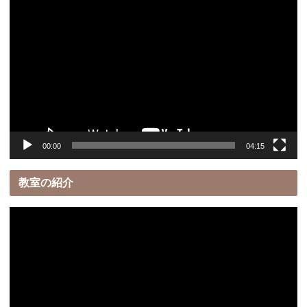
動
画
プ
レ
ー
ヤ
ー
00:00
04:15
教室の紹介
動
画
プ
レ
ー
ヤ