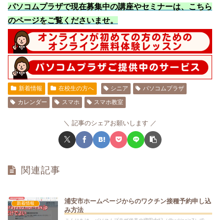
パソコムプラザで現在募集中の講座やセミナーは、こちら
のページをご覧くださいませ
。
新着情報
在校生の方へ
シニア
パソコムプラザ
カレンダー
スマホ
スマホ教室
記事のシェアお願いします
関連記事
浦安市ホームページからのワクチン接種予約申し込
新着情報
み方法