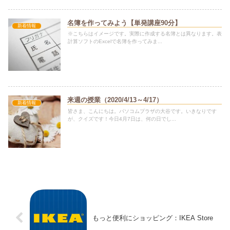
名簿を作ってみよう【単発講座90分】
新着情報
※こちらはイメージです。実際に作成する名簿とは異なります。表
計算ソフトのExcelで名簿を作ってみま...
来週の授業（2020/4/13～4/17）
新着情報
皆さま、こんにちは。パソコムプラザの大谷です。いきなりです
が、クイズです！今日4月7日は、何の日でし...
もっと便利にショッピング：IKEA Store