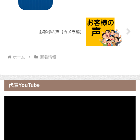
お客様の声【カメラ編】
ホーム
新着情報
代表YouTube
動
画
プ
レ
ー
ヤ