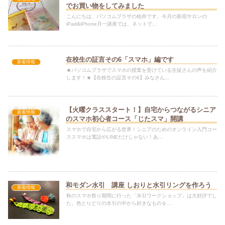
でお買い物をしてみました
こんにちは、パソコムプラザの柏井です。今月の新宿サロンの
iPad&iPhone月一講座では、ネットで...
在校生の証言その6「スマホ」編です
新着情報
★パソコムプラザでスマホの授業を受けている生徒さんの声を紹介
します！★【在校生の証言その6】みなさん...
【火曜クラススタート！】自宅からつながるシニア
新着情報
のスマホ初心者コース「じたスマ」開講
スマホで自宅から広がる世界！シニアのためのオンライン入門コー
ススマホは電話やLINEだけじゃない！あ...
和モダン水引 講座 しおりと水引リングを作ろう
新着情報
秋のスマホ祭り期間に行った「水引ワークショップ」は大好評でし
た。色とりどりの水引の中から好きなものを...