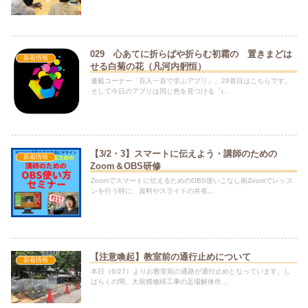
029 心あてに折らばや折らむ初霜の 置きまどは
新着情報
せる白菊の花（凡河内躬恒）
連載コーナー「百人一首で学ぶアプリ」、29首目はこちらです。
そして今日のアプリは同じ色を見つける「r...
【3/2・3】スマートに伝えよう・講師のための
新着情報
Zoom＆OBS研修
Zoomでスマートに伝えるためのOBS使いこなし術Zoomでレッス
ンを行う時に、資料やスライドの共有...
【注意喚起】教室前の通行止めについて
新着情報
本日（6/27）よりお教室前の通路が通行止めとなっています。し
ばらくの間、大規模修繕工事の足場解体作...