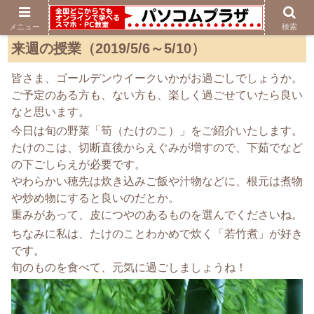
メニュー
検索
来週の授業（2019/5/6～5/10）
皆さま、ゴールデンウイークいかがお過ごしでしょうか。
ご予定のある方も、ない方も、楽しく過ごせていたら良い
なと思います。
今日は旬の野菜「筍（たけのこ）」をご紹介いたします。
たけのこは、切断直後からえぐみが増すので、下茹でなど
の下ごしらえが必要です。
やわらかい穂先は炊き込みご飯や汁物などに、根元は煮物
や炒め物にすると良いのだとか。
重みがあって、皮につやのあるものを選んでくださいね。
ちなみに私は、たけのことわかめで炊く「若竹煮」が好き
です。
旬のものを食べて、元気に過ごしましょうね！