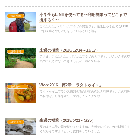
小学生もLINEを使ってる〜利用制限ってどこまで
新着情報
出来る？〜
こんにちは、パソコムプラザの安達です。最近は小学生でもLINE
でお友達とやり取りをしているという話を...
来週の授業（2020/12/14～12/17）
新着情報
皆さま、こんにちは。パソコムプラザの大谷です。だんだん冬の空
気の冷たさになってきましたが、晴れている...
Word2016 第2章「ラタトゥイユ」
在校生の方へ
ラタトゥイユフランス南部名物の野菜の煮込み料理です。この料理
の特徴は、野菜をオリーブ油とニンニクで炒...
来週の授業（2018/5/21～5/25）
新着情報
夏のように暑い日が続いていますね。今朝テレビで、カビ対策をす
るなら今ですよ！という案内をしていました...