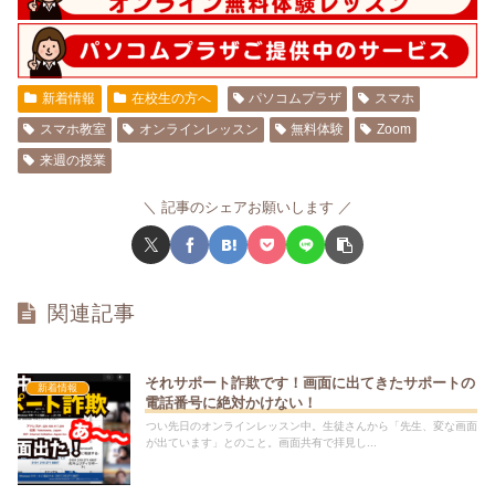
新着情報
在校生の方へ
パソコムプラザ
スマホ
スマホ教室
オンラインレッスン
無料体験
Zoom
来週の授業
記事のシェアお願いします
関連記事
それサポート詐欺です！画面に出てきたサポートの
新着情報
電話番号に絶対かけない！
つい先日のオンラインレッスン中。生徒さんから「先生、変な画面
が出ています」とのこと。画面共有で拝見し...