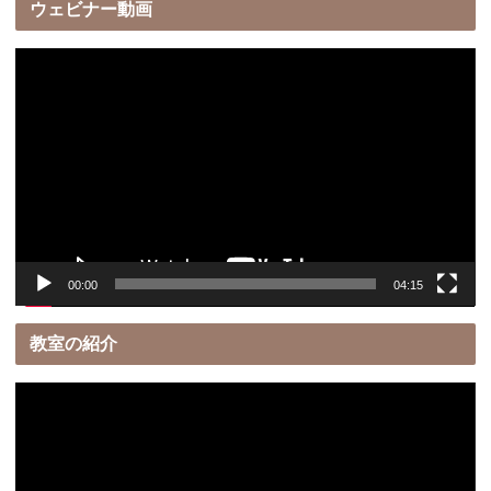
ウェビナー動画
動
画
プ
レ
ー
ヤ
ー
00:00
04:15
教室の紹介
動
画
プ
レ