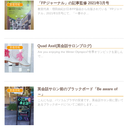
「FPジャーナル」の記事監修 2021年3月号
新着情報
教室代表・増田由紀が日本FP協会から出版されている「FPジャー
ナル」2021年3月号にて、「一番やさ...
Quad Axel(英会話サロンブログ)
新着情報
Are you enjoying the Winter Olympics?冬季オリンピックを楽しん
で...
英会話サロン前のブラックボード「Be aware of
新着情報
～」
こんにちは、パソコムプラザの安達です。英会話サロン前に置いて
あるブラックボードについてご紹介します。...