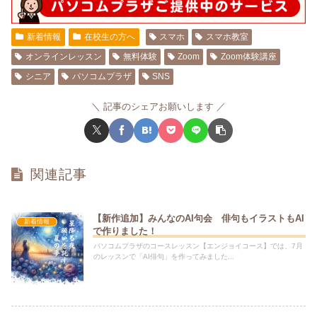
新着情報
在校生の方へ
スマホ
スマホ教室
オンラインレッスン
無料体験
Zoom
Zoom体験講座
シニア
パソコムプラザ
SNS
記事のシェアお願いします
関連記事
【新作追加】みんなのAI句会 俳句もイラストもAI
新着情報
で作りました！
パソコムプラザのコースレッスン【エンジョイコース】では、7月
のレッスンで「AI俳句」を作ってみました...