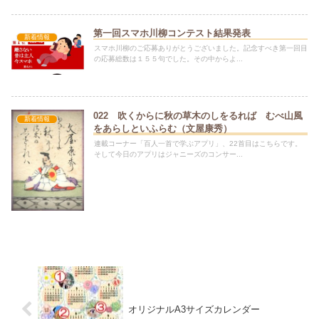
第一回スマホ川柳コンテスト結果発表
新着情報
スマホ川柳のご応募ありがとうございました。記念すべき第一回目
の応募総数は１５５句でした。その中からよ...
022 吹くからに秋の草木のしをるれば むべ山風
新着情報
をあらしといふらむ（文屋康秀）
連載コーナー「百人一首で学ぶアプリ」、22首目はこちらです。
そして今日のアプリはジャニーズのコンサー...
オリジナルA3サイズカレンダー