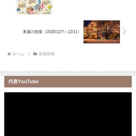
来週の授業（2020/12/7～12/11）
ホーム
新着情報
代表YouTube
動
画
プ
レ
ー
ヤ