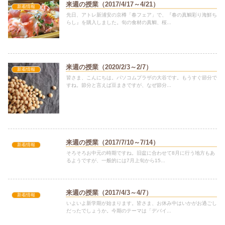
来週の授業（2017/4/17～4/21）
新着情報
先日、アトレ新浦安の京樽「春フェア」で、『春の真鯛彩り海鮮ち
らし』を購入しました。旬の食材の真鯛、桜...
来週の授業（2020/2/3～2/7）
新着情報
皆さま、こんにちは。パソコムプラザの大谷です。もうすぐ節分で
すね。節分と言えば豆まきですが、なぜ節分...
来週の授業（2017/7/10～7/14）
新着情報
そろそろお中元の時期ですね。旧盆に合わせて8月に行う地方もあ
るようですが、一般的には7月上旬から15...
来週の授業（2017/4/3～4/7）
新着情報
いよいよ新学期が始まります。皆さま、お休み中はいかがお過ごし
だったでしょうか。今期のテーマは「デバイ...