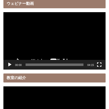
ウェビナー動画
動
画
プ
レ
ー
ヤ
ー
00:00
04:15
教室の紹介
動
画
プ
レ