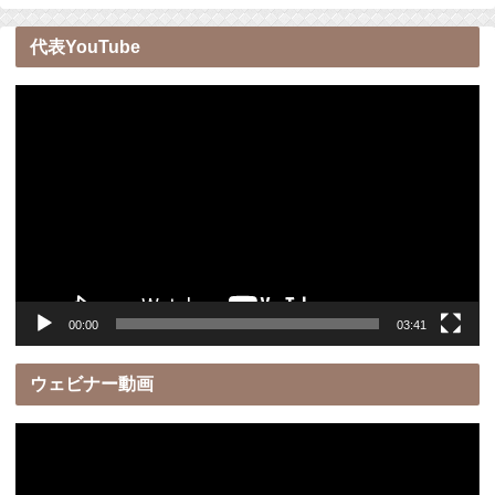
代表YouTube
動
画
プ
レ
ー
ヤ
ー
00:00
03:41
ウェビナー動画
動
画
プ