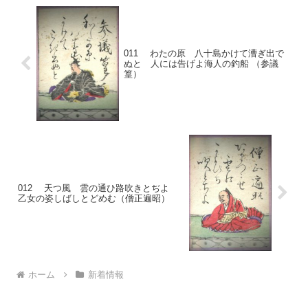
011 わたの原 八十島かけて漕ぎ出で
ぬと 人には告げよ海人の釣船 （参議
篁）
012 天つ風 雲の通ひ路吹きとぢよ
乙女の姿しばしとどめむ（僧正遍昭）
ホーム
新着情報