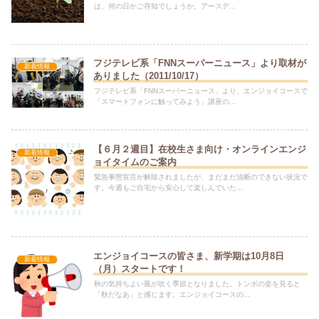
は、何の日かご存知でしょうか。アースデ...
フジテレビ系「FNNスーパーニュース」より取材が
新着情報
ありました（2011/10/17）
フジテレビ系「FNNスーパーニュース」より、エンジョイコースで
「スマートフォンに触ってみよう」講座の...
【６月２週目】在校生さま向け・オンラインエンジ
新着情報
ョイタイムのご案内
緊急事態宣言が解除されましたが、まだまだ油断のできない状況で
す。今週もご自宅から安心して楽しんでいた...
エンジョイコースの皆さま、新学期は10月8日
新着情報
（月）スタートです！
秋の気持ちよい風が吹く季節となりました。トンボの姿を見ると
「秋だなあ」と感じます。エンジョイコースの...