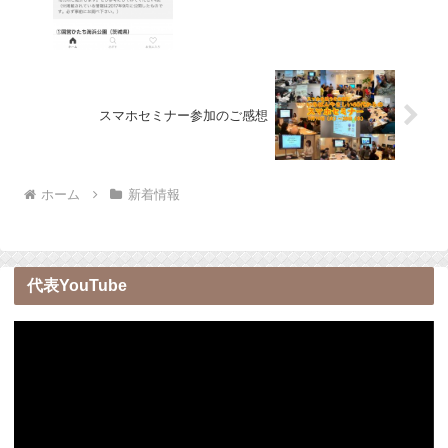
スマホセミナー参加のご感想
ホーム
新着情報
代表YouTube
動
画
プ
レ
ー