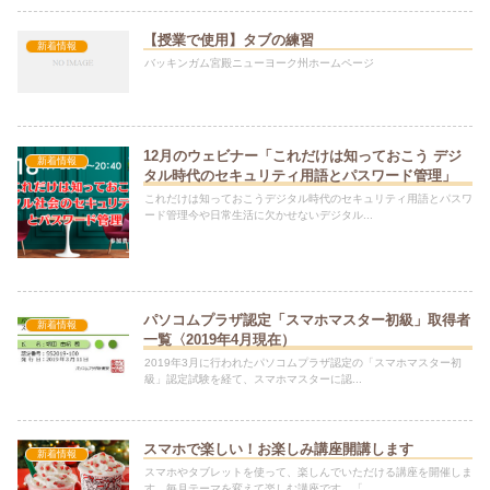
【授業で使用】タブの練習
新着情報
バッキンガム宮殿ニューヨーク州ホームページ
12月のウェビナー「これだけは知っておこう デジ
新着情報
タル時代のセキュリティ用語とパスワード管理」
これだけは知っておこうデジタル時代のセキュリティ用語とパスワ
ード管理今や日常生活に欠かせないデジタル...
パソコムプラザ認定「スマホマスター初級」取得者
新着情報
一覧〈2019年4月現在）
2019年3月に行われたパソコムプラザ認定の「スマホマスター初
級」認定試験を経て、スマホマスターに認...
スマホで楽しい！お楽しみ講座開講します
新着情報
スマホやタブレットを使って、楽しんでいただける講座を開催しま
す。毎月テーマを変えて楽しむ講座です。「...