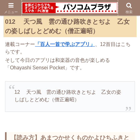
メニュー
検索
012 天つ風 雲の通ひ路吹きとぢよ 乙女
の姿しばしとどめむ（僧正遍昭）
連載コーナー
「百人一首で学ぶアプリ」
、12首目はこち
らです。
そして今日のアプリは和楽器の音色が楽しめる
「Ohayashi Sensei Pocket」です。
12 天つ風 雲の通ひ路吹きとぢよ 乙女の姿
しばしとどめむ（僧正遍昭）
【読み方】あまつかせくものかよひちふきと