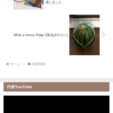
成しました
What a messy fridge !(英会話サロン)
ホーム
新着情報
代表YouTube
動
画
プ