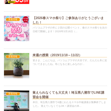
【2026春スマホ祭り】ご参加ありがとうございま
新着情報
した！
パソコムプラザの年に２回の公開イベント、春のスマホ祭りを次の
日程で開催します！2026年3月16日（...
来週の授業（2019/11/18～11/22）
新着情報
皆さま、こんにちは。パソコムプラザの大谷です。だんだん冬に近
づいてきましたね。冬になると楽しみなのが...
覚えられなくても大丈夫！埼玉県八潮市でLINE講
新着情報
習会を開催
本日、埼玉県八潮市で4週にわたるスマホ中級講座が無事終了しま
した。 覚えていなくてもOK！講習会の本...