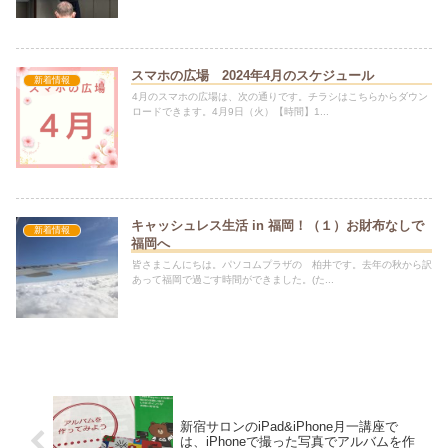
スマホの広場 2024年4月のスケジュール
新着情報
4月のスマホの広場は、次の通りです。チラシはこちらからダウン
ロードできます。4月9日（火）【時間】1...
キャッシュレス生活 in 福岡！（１）お財布なしで
新着情報
福岡へ
皆さまこんにちは。パソコムプラザの 柏井です。去年の秋から訳
あって福岡で過ごす時間ができました。(た...
新宿サロンのiPad&iPhone月一講座で
は、iPhoneで撮った写真でアルバムを作