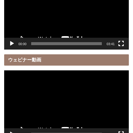
レ
ー
ヤ
ー
00:00
03:41
ウェビナー動画
動
画
プ
レ
ー
ヤ
ー