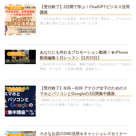
【受付終了】2日間で学ぶ！ChatGPTビジネス活用
新着情報
講座
「小さなお店も一人社長も、AIの力で大きく変わる。」デジタルの
波に乗り遅れてはいませんか？今、ビジネ...
あなたにも作れるプロモーション動画！★iPhone
新着情報
動画編集１日レッスン【2月23日】
ご自分のサービスや商品を、動画で紹介してみませんか？ご自分の
商品、サービス、ご自身の教室、店舗をもっ...
【受付終了】8/26～8/28 アナログ女子のためのス
新着情報
マホとパソコンとGoogleの3日間集中講座
【満席となりました】アナログ女子の方にお届けする3日間スマホ
やパソコンを連携して使うと、仕事がとても...
小さなお店のSNS活用＆キャッシュレスセミナー
新着情報