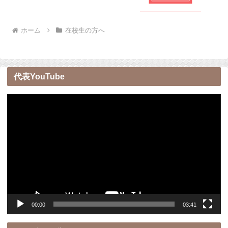
ホーム
在校生の方へ
代表YouTube
動
画
プ
レ
ー
ヤ
ー
00:00
03:41