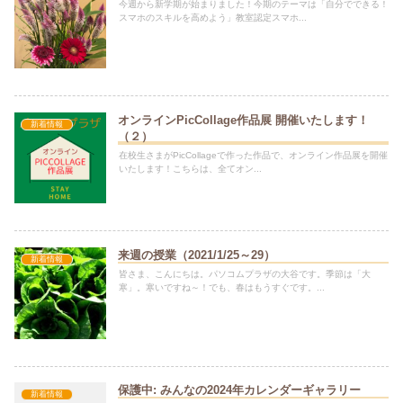
今週から新学期が始まりました！今期のテーマは「自分でできる！
スマホのスキルを高めよう」教室認定スマホ...
オンラインPicCollage作品展 開催いたします！
新着情報
（２）
在校生さまがPicCollageで作った作品で、オンライン作品展を開催
いたします！こちらは、全てオン...
来週の授業（2021/1/25～29）
新着情報
皆さま、こんにちは。パソコムプラザの大谷です。季節は「大
寒」。寒いですね～！でも、春はもうすぐです。...
保護中: みんなの2024年カレンダーギャラリー
新着情報