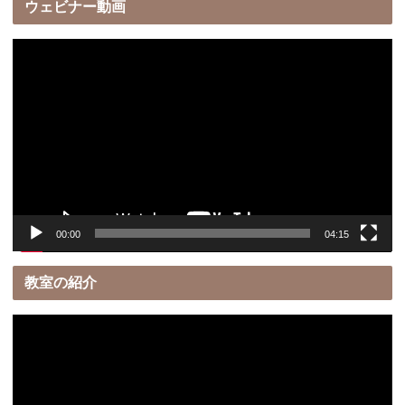
ウェビナー動画
動
画
プ
レ
ー
ヤ
ー
00:00
04:15
教室の紹介
動
画
プ
レ