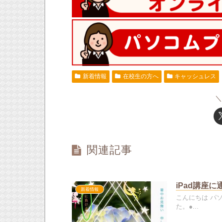
新着情報
在校生の方へ
キャッシュレス
関連記事
iPad講座
新着情報
こんにちは パ
た。●...