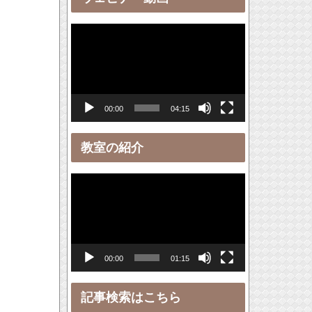
ー
動
画
プ
レ
00:00
04:15
ー
ヤ
教室の紹介
ー
動
画
プ
レ
00:00
01:15
ー
ヤ
記事検索はこちら
ー