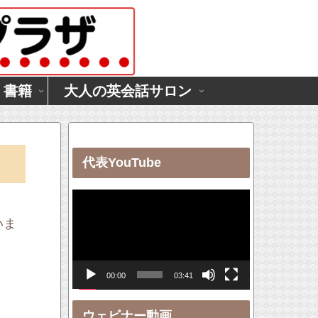
・書籍
大人の英会話サロン
代表YouTube
動
画
いま
プ
レ
00:00
03:41
ー
ヤ
ウェビナー動画