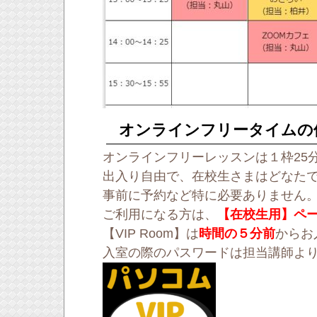
オンラインフリータイムの
オンラインフリーレッスンは１枠25
出入り自由で、在校生さまはどなた
事前に予約など特に必要ありません
ご利用になる方は、
【在校生用】ページ
【VIP Room】は
時間の５分前
からお
入室の際のパスワードは担当講師よ