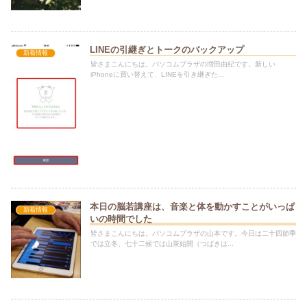
LINEの引継ぎとトークのバックアップ
新着情報
皆さまこんにちは。パソコムプラザの増田由紀です。新しい
iPhoneに買い替えて、LINEを引き継ぎた...
本日の脳若講座は、音楽と体を動かすことがいっぱ
新着情報
いの時間でした
皆さまこんにちは。パソコムプラザの山本です。今日は二十四節季
では立冬、七十二候では山茶始開（つばきは...