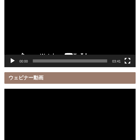
画
プ
レ
ー
ヤ
ー
00:00
03:41
ウェビナー動画
動
画
プ
レ
ー
ヤ
ー