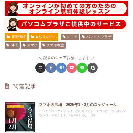
新着情報
在校生の方へ
シニア
パソコムプラザ
SNS
スマホ
スマホ教室
記事のシェアお願いします
関連記事
スマホの広場 2025年1・2月のスケジュール
新着情報
1・2月のスマホの広場は、次の通りです。チラシはこちらからダ
ウンロードできます。1月14日（火）【時...