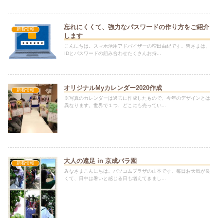
忘れにくくて、強力なパスワードの作り方をご紹介
新着情報
します
こんにちは。スマホ活用アドバイザーの増田由紀です。皆さまは、
IDとパスワードの組み合わせたくさんお持...
オリジナルMyカレンダー2020作成
新着情報
※写真のカレンダーは過去に作成したもので、今年のデザインとは
異なります。世界で１つ、どこにも売ってい...
大人の遠足 in 京成バラ園
新着情報
みなさまこんにちは。パソコムプラザの山本です。毎日お天気が良
くて、日中は暑いと感じる日も増えてきまし...