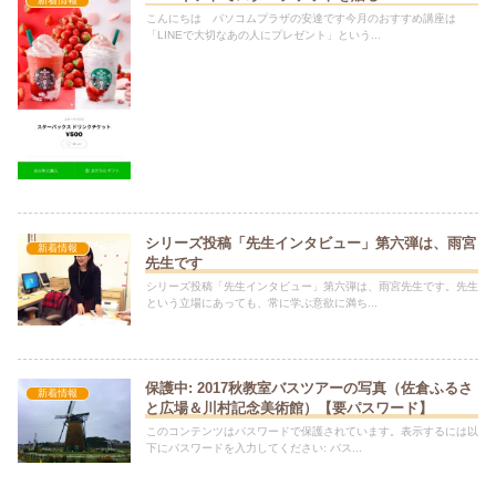
新着情報
こんにちは パソコムプラザの安達です今月のおすすめ講座は
「LINEで大切なあの人にプレゼント」という...
シリーズ投稿「先生インタビュー」第六弾は、雨宮
新着情報
先生です
シリーズ投稿「先生インタビュー」第六弾は、雨宮先生です。先生
という立場にあっても、常に学ぶ意欲に満ち...
保護中: 2017秋教室バスツアーの写真（佐倉ふるさ
新着情報
と広場＆川村記念美術館）【要パスワード】
このコンテンツはパスワードで保護されています。表示するには以
下にパスワードを入力してください: パス...