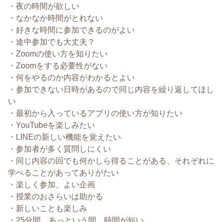
・夜の時間が欲しい
・なかなか時間がとれない
・好きな時間に参加できるのがよい
・途中参加でも大丈夫？
・Zoomの使い方を知りたい
・Zoomをする必要性がない
・何をやるのか内容がわかるとよい
・参加できない日時があるので同じ内容を繰り返してほし
い
・最初から入っているアプリの使い方が知りたい
・
Y
ou
T
ubeを楽しみたい
・
LINEの新しい機能を覚えたい
・
参加者が多く質問しにく
い
・同じ内容の回でも何かしら得ることがある、それぞれに
学べることがあってありがたい
・楽しく参加、よい企画
・授業のおさらいは助かる
・新しいことも楽しみ
・
25分間、あっという間。
時間が短い