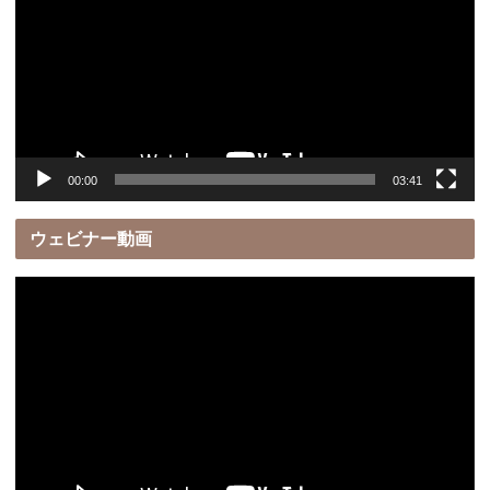
プ
レ
ー
ヤ
ー
00:00
03:41
ウェビナー動画
動
画
プ
レ
ー
ヤ
ー