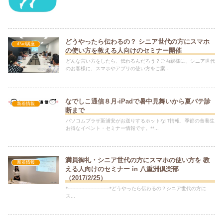
どうやったら伝わるの？ シニア世代の方にスマホ
iPad講座
の使い方を教える人向けのセミナー開催
どんな言い方をしたら、伝わるんだろう？ご両親様に、シニア世代
のお客様に、スマホやアプリの使い方をご案...
なでしこ通信８月-iPadで暑中見舞いから夏バテ診
新着情報
断まで
パソコムプラザ新浦安がお送りするホットなIT情報、季節の食養生
お得なイベント・セミナー情報です。**...
満員御礼・シニア世代の方にスマホの使い方を 教
新着情報
える人向けのセミナー in 八重洲倶楽部
（2017/2/25）
*----------------------------*どうやったら伝わるの？シニア世代の方に
ス...