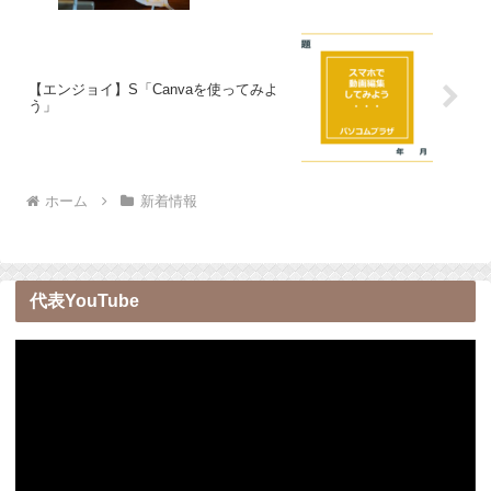
【エンジョイ】S「Canvaを使ってみよ
う」
ホーム
新着情報
代表YouTube
動
画
プ
レ
ー
ヤ