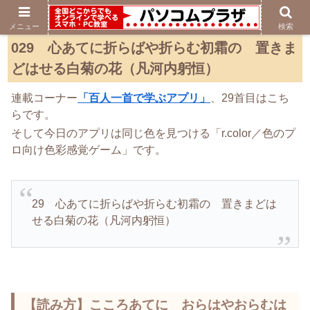
メニュー
検索
029 心あてに折らばや折らむ初霜の 置きま
どはせる白菊の花（凡河内躬恒）
連載コーナー
「百人一首で学ぶアプリ」
、29首目はこち
らです。
そして今日のアプリは同じ色を見つける「r.color／色のプ
ロ向け色彩感覚ゲーム」です。
29 心あてに折らばや折らむ初霜の 置きまどは
せる白菊の花（凡河内躬恒）
【読み方】こころあてに おらはやおらむは