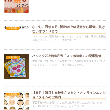
なでしこ通信６月- 新iPad Pro発売から湿気に負け
新着情報
ない体づくりまで
パソコムプラザ新浦安がお送りするホットなIT情報、季節の食養生
お得なイベント・セミナー情報です。**...
ハルメク2024年8月号「スマホ特集」の記事監修
新着情報
教室代表・増田由紀が「新スマホ塾」の連載記事監修をさせていた
だいている「ハルメク」。８月号はスマホ特...
【５月４週目】在校生さま向け・オンラインエンジ
新着情報
ョイタイムのご案内
不要不急の外出を避け、ご自身の健康を保つことが大切。とはい
え、何か楽しいことがないかな、なんて思って...