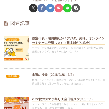
関連記事
教室代表・増田由紀が「デジタル終活」オンライン
新着情報
セミナーに登壇します（日本対がん協会）
テーマ「デジタル終活」このたび、公益財団法人 日本対がん協会
主催のオンラインセミナーにおいて、パソ...
来週の授業（2018/2/26～3/2）
新着情報
雨水、ということで、寒さが少しやわらぐ季節になりましたが、昨
日は雪も降って寒い一日でしたね。まだまだ...
2022秋のスマホ祭り★全日程スケジュール
新着情報
＞＞＞ プログラム詳細はこちら ＜＜＜ 9月19日（月）のプ
ログラム はじめての方対象 Zoo...