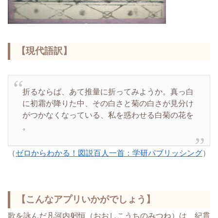
【現代語訳】
折るならば、あて推量に折ってみようか。真っ白
に初霜が降りた中、その白さと菊の白さが見分け
がつかなくなっている、私を惑わせる白菊の花を
。
（
ゼロからわかる！図説百人一首：学研パブリッシング
）
【こんなアプリいかがでしょう】
歌を詠んだ凡河内躬恒（おおしこうちのみつね）は、紀貫