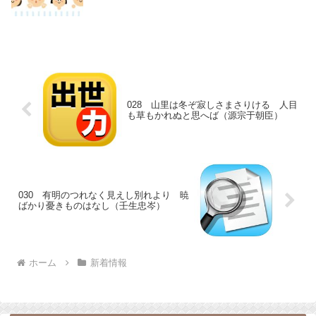
028 山里は冬ぞ寂しさまさりける 人目
も草もかれぬと思へば（源宗于朝臣）
030 有明のつれなく見えし別れより 暁
ばかり憂きものはなし（壬生忠岑）
ホーム
新着情報