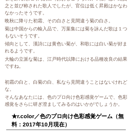
之と並び称された歌人でしたが、官位は低く昇殿はかなわ
なかったそうです。
晩秋に降りた初霜、その白さと見間違う菊の白さ。
菊は中国からの輸入品で、万葉集には菊を詠んだ歌は１つ
もないそうです。
傾向として、漢詩には黄色い菊が、和歌には白い菊が好ま
れるようです。
大輪の立派な菊は、江戸時代以降における品種改良の結果
ですね。
初霜の白と、白菊の白、私なら見間違うことはないけれど
な。
そんなあなたには、色のプロ向け色彩感覚ゲームで、色彩
感覚をさらに研ぎ澄ましてみるのはいかがでしょうか。
★r.color／色のプロ向け色彩感覚ゲーム（無
料：2017年10月現在）