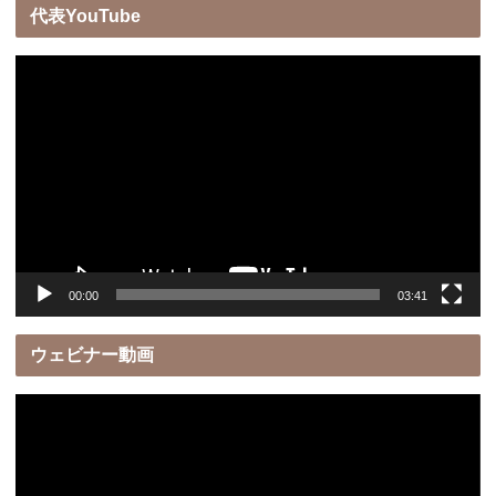
代表YouTube
動
画
プ
レ
ー
ヤ
ー
00:00
03:41
ウェビナー動画
動
画
プ
レ