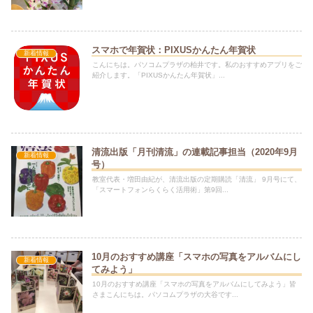
スマホで年賀状：PIXUSかんたん年賀状
新着情報
こんにちは。パソコムプラザの柏井です。私のおすすめアプリをご
紹介します。「PIXUSかんたん年賀状」...
清流出版「月刊清流」の連載記事担当（2020年9月
新着情報
号）
教室代表・増田由紀が、清流出版の定期購読「清流」 9月号にて、
「スマートフォンらくらく活用術」第9回...
10月のおすすめ講座「スマホの写真をアルバムにし
新着情報
てみよう」
10月のおすすめ講座「スマホの写真をアルバムにしてみよう」皆
さまこんにちは。パソコムプラザの大谷です...