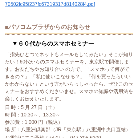
70502fc95f237fc67319317d814028
f4.pdf
■パソコムプラザからのお知らせ
▼６０代からのスマホセミナー
「指先ひとつでネットもメールもしてみたい」そこが知り
たい！
60代からのスマホセミナーを、東京駅で開催しま
す。
お友だちやお知り合い の方で、「スマホって何がで
きるの？」 「私に使いこなせる？」 「何を買ったらいい
かわからない」という方がいらっしゃったら、
ぜひこのセ
ミナーをおすすめくださいませ。
スマホの知識や活用法を
楽しくお伝えいたします。
日 時：5 月 27 日（土）
時 間：10:30～、13:30～
参加費：1,000 円（税込）
場 所：八重洲倶楽部（JR「東京駅」八重洲中央口直結）
お電話にてご予約ください。 047-305-6200