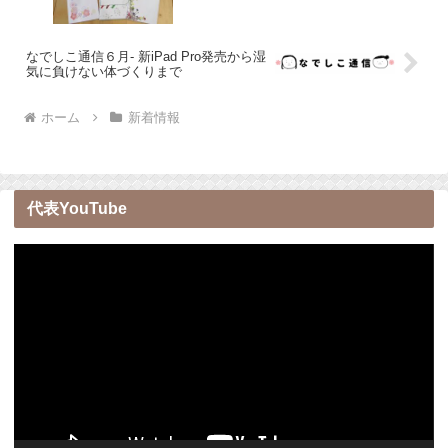
なでしこ通信６月- 新iPad Pro発売から湿
気に負けない体づくりまで
ホーム
新着情報
代表YouTube
動
画
プ
レ
ー
ヤ
ー