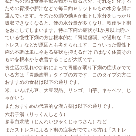
私たちの体は食事や飲み物から取る水分、
それを消化する
ための胃液や胆汁などで毎日約９リットルもの水分
を腸に
運んでいます。
そのため腸の働きが低下し水分をしっかり
吸収できなくなると、
便の水分量が多くなり、軟便や下痢
をおこしてしまいます。
特に下痢の症状が1か月以上続い
ている慢性下痢の方は根本的な「
胃腸虚弱」や過剰な「ス
トレス」などが原因とも考えられます。
こういった慢性下
痢の不調は単に今ある症状を抑えるだけではなく
体質その
ものを根本から改善することが大切です。
食生活の乱れや加齢によって胃腸が弱り下痢の症状がでて
いる方は
「胃腸虚弱」タイプの方です。
このタイプの方に
おすすめの食材は以下の通りです。
米、いんげん豆、大豆製品、リンゴ、山芋、キャベツ、じ
ゃがいも
またおすすめの代表的な漢方薬は以下の通りです。
六君子湯（りっくんしとう）
参苓白朮散（じんれいびゃくじゅつさん）など
またストレスによる下痢の症状がでている方は「ストレ