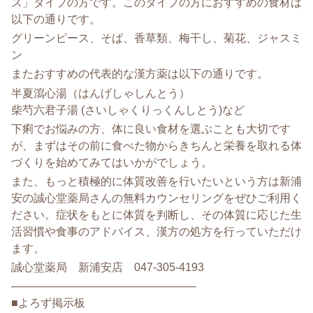
ス」
タイプの方です。
このタイプの方におすすめの食材は
以下の通りです。
グリーンピース、そば、香草類、梅干し、菊花、ジャスミ
ン
またおすすめの代表的な漢方薬は以下の通りです。
半夏瀉心湯（はんげしゃしんとう）
柴芍六君子湯 (さいしゃくりっくんしとう)など
下痢でお悩みの方、体に良い食材を選ぶことも大切です
が、
まずはその前に食べた物からきちんと栄養を取れる体
づくりを始め
てみてはいかがでしょう。
また、
もっと積極的に体質改善を行いたいという方は新浦
安の誠心堂薬局
さんの無料カウンセリングをぜひご利用く
ださい。
症状をもとに体質を判断し、
その体質に応じた生
活習慣や食事のアドバイス、
漢方の処方を行っていただけ
ます。
誠心堂薬局 新浦安店 047-305-4193
——————————
——————–
■よろず掲示板