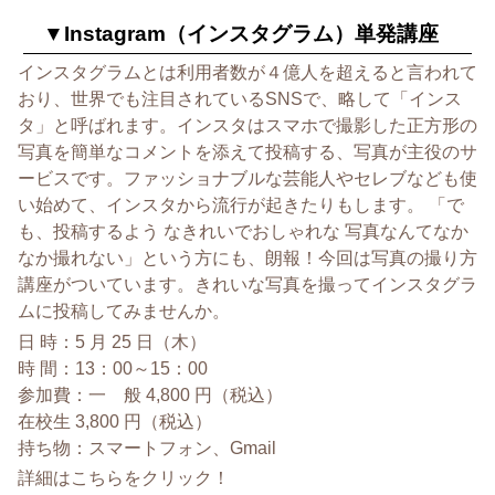
▼Instagram（インスタグラム）単発講座
インスタグラムとは利用者数が４億人を超えると言われて
おり、
世界でも注目されているSNSで、略して「インス
タ」
と呼ばれます。
インスタはスマホで撮影した正方形の
写真を簡単なコメントを添え
て投稿する、写真が主役のサ
ービスです。
ファッショナブルな芸能人やセレブなども使
い始めて、
インスタから流行が起きたりもします。 「で
も、投稿するよう なきれいでおしゃれな 写真なんてなか
なか撮れない」という方にも、朗報！
今回は写真の撮り方
講座がついています。
きれいな写真を撮ってインスタグラ
ムに投稿してみませんか。
日 時：5 月 25 日（木）
時 間：13：00～15：00
参加費：一 般 4,800 円（税込）
在校生 3,800 円（税込）
持ち物：スマートフォン、Gmail
詳細はこちらをクリック！