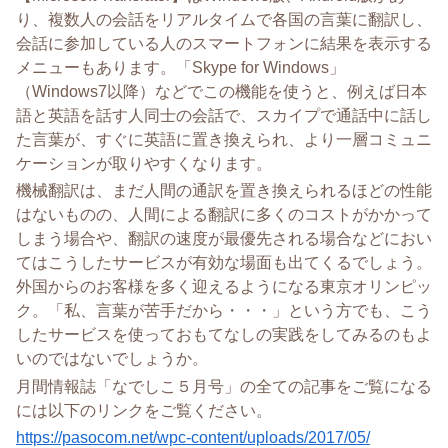
り、
複数人の会話をリアルタイムで各国の言葉に翻訳し、
会話に参加している人のスマートフォンに結果を表示する
メニュー
もあります。「Skype for Windows」
（Windows7以降）
などでこの機能を使うと、
例えば日本
語と英語を話す人同士の会話で、
スカイプで通話中に話し
た言葉が、すぐに英語に置き換えられ、
より一層コミュニ
ケーションが取りやすくなります。
機械翻訳は、
まだ人間の通訳を置き換えられるほどの性能
はないものの、
人間による翻訳に多くのコストがかかって
しまう場合や、
翻訳の速度が最優先される場合などにおい
てはこうしたサービスが
有効な場面も出てくるでしょう。
外国からのお客様を多く迎えるようになる東京オリンピッ
ク。「
私、言葉が苦手だから・・・」という方でも、
こう
したサービスを使っておもてなしの実践をしてみるのもよ
いの
ではないでしょうか。
月間情報誌「
なでしこ
５月号」
の全ての記事をご覧になる
には以下のリンクをご覧ください。
https://pasocom.net/wpc-
content/uploads/2017/05/