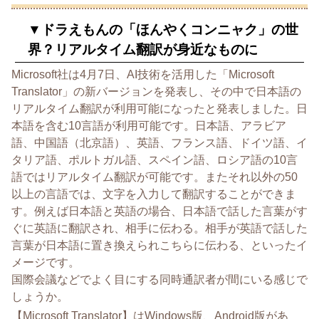
▼ドラえもんの「ほんやくコンニャク」の世
界？
リアルタイム翻訳が身近なものに
Microsoft社は4月7日、AI技術を活用した「
Microsoft
Translator」の新バージョンを発表し、
その中で日本語の
リアルタイム翻訳が利用可能になったと発表しま
した。日
本語を含む10言語が利用可能です。日本語、
アラビア
語、中国語（北京語）、英語、フランス語、ドイツ語、
イ
タリア語、ポルトガル語、スペイン語、
ロシア語の10言
語ではリアルタイム翻訳が可能です。
またそれ以外の50
以上の言語では、
文字を入力して翻訳することができま
す。
例えば日本語と英語の場合、
日本語で話した言葉がす
ぐに英語に翻訳され、相手に伝わる。
相手が英語で話した
言葉が日本語に置き換えられこちらに伝わる、
といったイ
メージです。
国際会議などでよく目にする同時通訳者が間にいる感じで
しょうか
。
【Microsoft Translator】はWindows版、
Android版があ