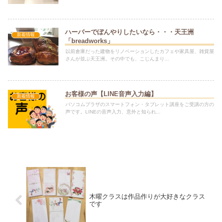
ハーバーでぼんやりしたいなら・・・天王洲
新着情報
「breadworks」
以前倉庫だった建物をリノベーションしたカフェや家具屋、雑貨屋
さんが並ぶ天王洲。その中でも、こじんまり...
お客様の声【LINE音声入力編】
新着情報
パソコムプラザのスマートフォン・タブレット講座をご受講の方の
声です。LINEの音声入力、意外と知られ...
木曜クラスは作品作りが大好きなクラス
です