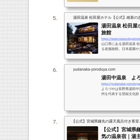
湯田温泉 松田屋ホテル【公式】維新の
湯田温泉 松田屋
旅館
https://www.matsudayahote
山口県にある湯田温泉 
る老舗旅館。日本庭園や
yudanaka-yoroduya.com
湯田中温泉 よ
https://yudanaka-yoroduy
よろづやは長野県湯田中
州を代表する登録文化財
室に泊まれる老舗宿。よ
分にご堪能いただける本
【公式】宮城県鎌先の露天風呂付き客室と
【公式】宮城県
気の温泉宿｜湯