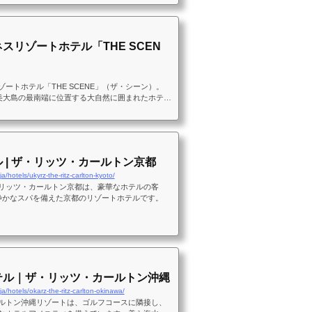
葉の景色とともに贅沢な時間をお楽しみくださ
スリゾートホテル「THE SCEN
ートホテル「THE SCENE」（ザ・シーン）。
、奄美大島の最南端に位置する大自然に囲まれたホテ
れるクレンズ体験と、自然に合わせたアクティビ
をお楽しみいただけます。
 | ザ・リッツ・カールトン京都
ja/hotels/ukyrz-the-ritz-carlton-kyoto/
リッツ・カールトン京都は、豪華なホテルの客
静かなスパを備えた京都のリゾートホテルです。
テル｜ザ・リッツ・カールトン沖縄
ja/hotels/okarz-the-ritz-carlton-okinawa/
ルトン沖縄リゾートは、ゴルフコースに隣接し、