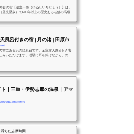
の時音の宿【湯主一條（ゆぬしいちじょう）】は、
（釜先温泉）で600年以上の歴史ある老舗の高級旅
ートルームやミシュランガイド宮城にて３つ星プ
で味わえる会席料理が人気です。季節ごとに表情
「傷に鎌先」といわれるほど良質な温泉をご堪能
ルでの旅行、女子旅、一人旅、記念日や両親への
おすすめの宿です。
天風呂付きの宿 | 月の渚 | 田原市
.net
の前にある浜の隠れ宿です。全室露天風呂付き客
しみいただけます。潮騒に耳を傾けながら、のん
ごしください。愛知県田原市、伊良湖岬
イト｜三重・伊勢志摩の温泉｜アマ
p/resorts/amanemu
に満ちた志摩時間