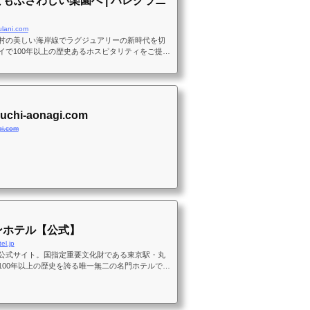
もふさわしい楽園へ | ハレクラニ
ulani.com
村の美しい海岸線でラグジュアリーの新時代を切
イで100年以上の歴史あるホスピタリティをご提
ouchi-aonagi.com
gi.com
ンホテル【公式】
el.jp
公式サイト。国指定重要文化財である東京駅・丸
100年以上の歴史を誇る唯一無二の名門ホテルで