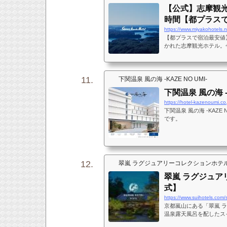
【公式】志摩観
時間【都プラス
https://www.miyakohotels.n
【都プラスで宿泊最安値
かれた志摩観光ホテル。
にゆっくりと溶け込んで
待っています。
下関温泉 風の海 -KAZE NO UMI-
下関温泉 風の海 -
https://hotel-kazenoumi.co.
下関温泉 風の海 -KAZ
です。
翠嵐 ラグジュアリーコレクションホテ
翠嵐 ラグジュア
式】
https://www.suihotels.com/
京都嵐山にある「翠嵐 
温泉露天風呂を配したス
カフェ、プラベート ス