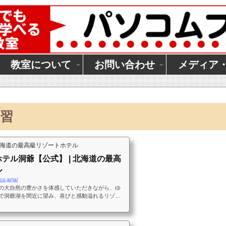
教室について
お問い合わせ
メディア
習
北海道の最高級リゾートホテル
テル洞爺【公式】 | 北海道の最高
ル
co.jp/ja/
の大自然の豊かさを体感していただきながら、ゆ
で洞爺湖を間近に望み、喜びと感動溢れるリゾー
けるザ・ウィンザーホテル洞爺。安心して過ごせ
を、ここ北海道洞爺の地からオンリーワンのサー
。JR洞爺駅から無料シャトルバスでご案内しま