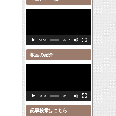
ー
動
画
プ
レ
00:00
04:15
ー
ヤ
教室の紹介
ー
動
画
プ
レ
00:00
01:15
ー
ヤ
記事検索はこちら
ー