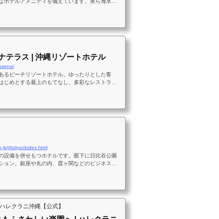
なホテルアメニティを備えています。美ら海水族
クセスがよく、沖縄の海と森を満喫できる高級感
ご滞在をお楽しみいただけます。
ナテラス | 沖縄リゾートホテル
busena/
あるビーチリゾートホテル。ゆったりとした客
はじめとする最上のもてなし、多彩なレストラン
リンメニューが大人のための極上のリゾートライ
.jp/j/tokyo/index.html
の設備を併せもつホテルです。眼下に日比谷公園
ション。銀座や丸の内、霞ヶ関などのビジネス・
・有楽町など交通拠点が徒歩圏内の便利なロケー
 ハレクラニ沖縄【公式】