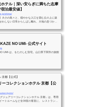
光ホテル｜深い安らぎに満ちた志摩
で宿泊最安値】
e.jp/shima/
】大小の島々と、穏やかな入江を望む丘の上に築
せわしない日常からしばし離れ、大地の息づかい
いく。この地に流れる「志摩時間」が、あなたを
KAZE NO UMI- 公式サイト
jp
E NO UMI-は、をたのしむ別宅。山口県下関市の旅館
ル 京都【公式】
リーコレクションホテル 京都【公
suiran-kyoto/
ラグジュアリーコレクションホテル 京都」は、専用
イートルームなど全39室の客室に、 レストラン・
パ（貸切温泉露天風呂）を備え、その他スパサービ