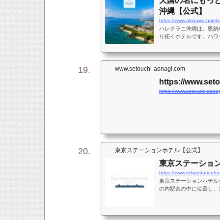
天国の名にもっと
沖縄【公式】
https://www.okinawa.halek
ハレクラニ沖縄は、恩納
り拓くホテルです。ハワ
供。
www.setouchi-aonagi.com
https://www.set
https://www.setouchi-aona
東京ステーションホテル【公式】
東京ステーショ
https://www.tokyostationhot
東京ステーションホテル
の内駅舎の中に位置し、
す。