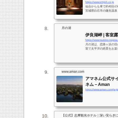
https://www.ichijoh.co.jp
仙台からも車で約40分
宮城県白石市の鎌先温泉
館。露天風呂付きのスイ
ラスを獲得した個室料亭
を変える美しい景色と、
ください。夫婦・カップ
月の渚
プレゼント旅行としても
伊良湖岬 | 客室露
https://www.tsukino-nagisa
月の渚は、恋路ヶ浜の目
室で太平洋の絶景をお楽
びりと贅沢な時間をお過
www.aman.com
アマネム公式サ
ネム－Aman
https://www.aman.com/ja-j
【公式】志摩観光ホテル｜深い安らぎ