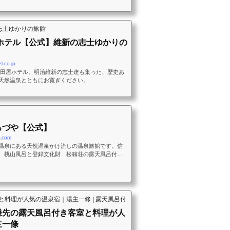
志士ゆかりの旅館
ホテル【公式】維新の志士ゆかりの
l.co.jp
松田屋ホテル。明治維新の志士達も集った、歴史あ
天然温泉とともにお寛ぎください。
ろづや【公式】
a.com
温泉にある天然温泉かけ流しの温泉旅館です。信
 桃山風呂と登録文化財 松籟荘の露天風呂付客
ろづやの豊富湯量の温泉と北信濃の山川の幸を存
格懐石料理で素敵な休日をお過ごしください。
料理が人気の温泉宿｜湯主一條 | 露天風呂付客室と個室料亭が人気の老舗宿
鎌先の露天風呂付き客室と料理が人
主一條