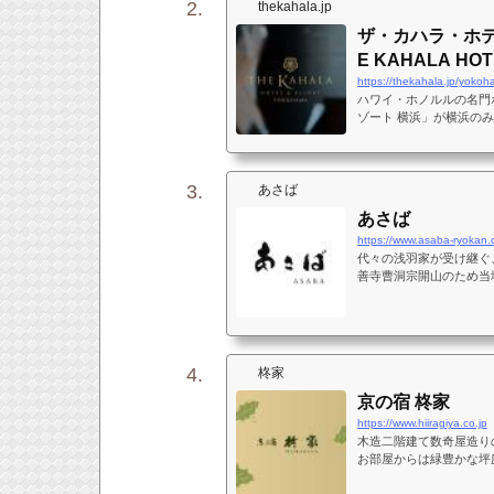
す。
thekahala.jp
ザ・カハラ・ホテ
E KAHALA HO
https://thekahala.jp/yokoh
ハワイ・ホノルルの名門
ゾート 横浜」が横浜の
質なホスピタリティで、
出します。
あさば
あさば
https://www.asaba-ryokan
代々の浅羽家が受け継ぐ
善寺曹洞宗開山のため当
て、端を発しました。明
年前より「修善寺藝術紀
新内、文楽、琵琶楽を、
ます。修善寺の自然、土
はひとつの家とともに時
柊家
京の宿 柊家
https://www.hiiragiya.co.jp
木造二階建て数奇屋造り
お部屋からは緑豊かな坪
に柊家の伝統が息づいて