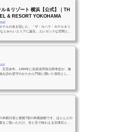
ル＆リゾート 横浜【公式】｜TH
TEL & RESORT YOKOHAMA
ama/
ホテルの名を冠した、「ザ・カハラ・ホテル＆リ
みなとみらいエリアに誕生。エレガンスな空間と上
50年の伝統と格式に彩られた優雅なひとときを演
.com
、五百余年。1484年に先祖浅羽弥九郎幸忠が、修
地を訪れ堂守のかたわら門前に開いた宿坊とし
治後期に能舞台「月桂殿」を東京より移築。約40
行」と題し、日本の伝統芸能である能楽、狂言、
当世一流の師を招き、季節に応じて公演しており
地のもの、職人たちと今も変わらず、「あさば」
代を重ねております。
の本館21室と新館7室の和風旅館です。ほとんどの
庭をご覧いただけ、目と舌で味わえる京懐石と共
います。