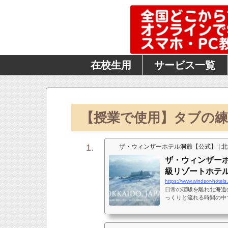
在校生用
サービス一覧
【授業で使用】タブの練
ザ・ウィンザーホテル洞爺【公式】 | 
ザ・ウィンザーホ
級リゾートホテ
https://www.windsor-hotels.
日常の喧騒を離れ北海道
っくりと流れる時間の中
トステイをご堪能いただ
るリゾートホテルライフ
ビスとしてご提案します