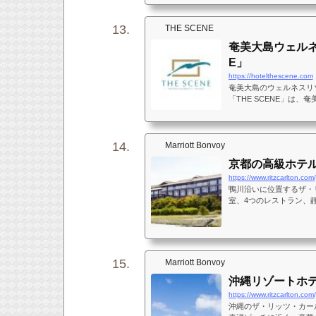
スもございます。桜や紅
い。
THE SCENE
奄美大島ウェルネ
E」
https://hotelthescene.com
奄美大島のウェルネスリゾ
「THE SCENE」は
ル。神秘的な自然に包ま
ティとリラクゼーション
Marriott Bonvoy
京都の高級ホテル
https://www.ritzcarlton.com/
鴨川沿いに位置するザ・
室、4つのレストラン、
Marriott Bonvoy
沖縄リゾートホ
https://www.ritzcarlton.com/
沖縄のザ・リッツ・カー