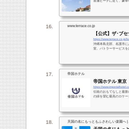
喜瀬ビーチに近く、豪華
館やジャングリアへもア
のあるラグジュアリーな
www.terrace.co.jp
【公式】ザ･ブセ
https://www.terrace.co.jp/
沖縄本島北部、名護市に
室、バトラーサービスを
やショップ、エステ、マ
フを演出します。
帝国ホテル
帝国ホテル 東京
https://www.imperialhotel.co
伝統のおもてなしと最新
の緑を望む最高のロケー
観光の中心地や、日比谷
ションです。
天国の名にもっともふさわしい楽園へ |