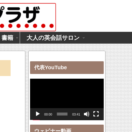
・書籍
大人の英会話サロン
代表YouTube
動
画
プ
レ
00:00
03:41
ー
ヤ
ウェビナー動画