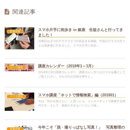
関連記事
スマホ片手に街歩き in 銀座 生徒さんと行ってき
新着情報
ました！
月曜日は２つのクラスで２つの街歩きを体験。午前のクラスの方々
とは表参道に行きました。スマホ片手に街歩...
講座カレンダー（2018年1～3月）
テーマ講座
2018年1月の講座カレンダー 講座カレンダーはスマホを横にして
ご覧ください。それぞれの日程を押すと...
スマホ講座「ネットで情報検索」編（201801）
スマホ講座
今は「何かを知りたい」と思ったら、インターネットで検索する時
代です。そして、画面の大きなパソコンで検...
今年こそ「脱・撮りっぱなし写真！」 写真整理の
新着情報