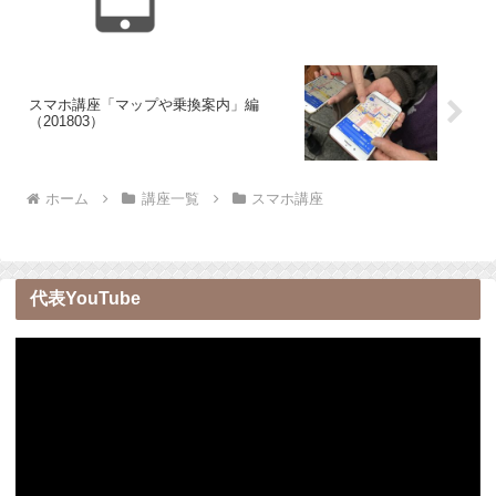
スマホ講座「マップや乗換案内」編
（201803）
ホーム
講座一覧
スマホ講座
代表YouTube
動
画
プ
レ
ー
ヤ