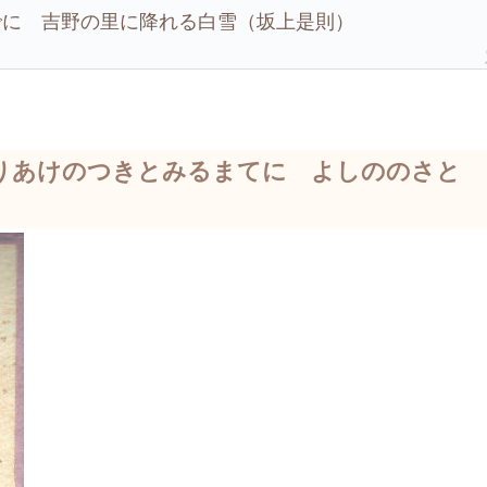
でに 吉野の里に降れる白雪（坂上是則）
りあけのつきとみるまてに よしののさと