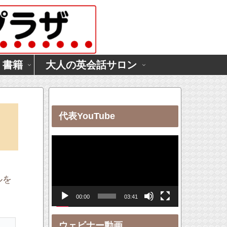
・書籍
大人の英会話サロン
代表YouTube
動
画
プ
ルを
レ
00:00
03:41
ー
ヤ
ウェビナー動画