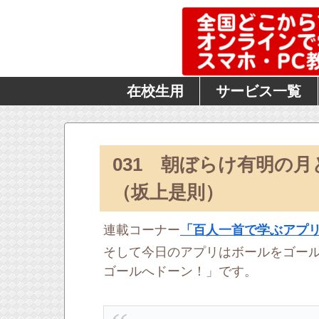
在校生用
サービス一覧
031 朝ぼらけ有明の
（坂上是則）
連載コーナー
「百人一首で学ぶアプ
そして今日のアプリはボールをゴー
ゴールへドーン！」です。