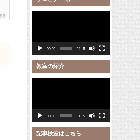
ー
動
画
プ
レ
00:00
04:15
ー
ヤ
教室の紹介
ー
動
画
プ
レ
00:00
01:15
ー
ヤ
記事検索はこちら
ー