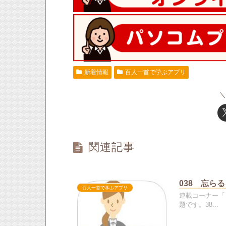
新着情報
百人一首で学ぶアプリ
関連記事
038 忘ら
百人一首で学ぶアプリ
連載コーナー「
題です。38...