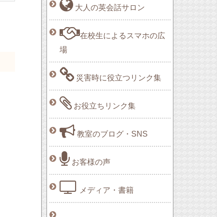
大人の英会話サロン
在校生によるスマホの広
場
災害時に役立つリンク集
お役立ちリンク集
。
教室のブログ・SNS
お客様の声
メディア・書籍
。