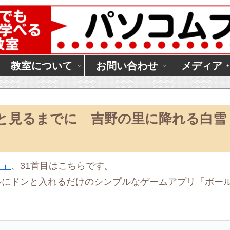
教室について
お問い合わせ
メディア
月と見るまでに 吉野の里に降れる白雪
リ」
、31首目はこちらです。
ルにドンと入れるだけのシンプルなゲームアプリ「ボー