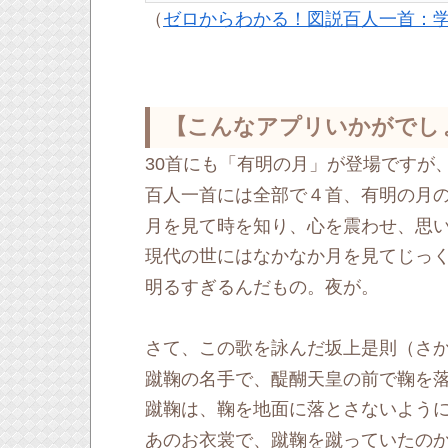
（
ゼロからわかる！図説百人一首：
【こんなアプリいかがでし
30首にも「有明の月」が登場ですが
百人一首には全部で４首、有明の月
月を見て時を知り、心を震わせ、思
現代の世にはなかなか月を見てじっ
明るすぎるんだもの。夜が。
さて、この歌を詠んだ坂上是則（さ
蹴鞠の名手で、醍醐天皇の前で鞠を落
蹴鞠は、鞠を地面に落とさないよう
あのお衣裳で、蹴鞠を蹴っていたの