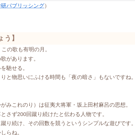
学研パブリッシング
）
ょう】
、この歌も有明の月。
の歌があります。
いを馳せる。
くりと物思いにふける時間も「夜の暗さ」もないですね
かがみこれのり）は征夷大将軍・坂上田村麻呂の思想。
とさず200回蹴り続けたと伝わる人物です。
に蹴り続け、その回数を競うというシンプルな遊びです
かしらね。